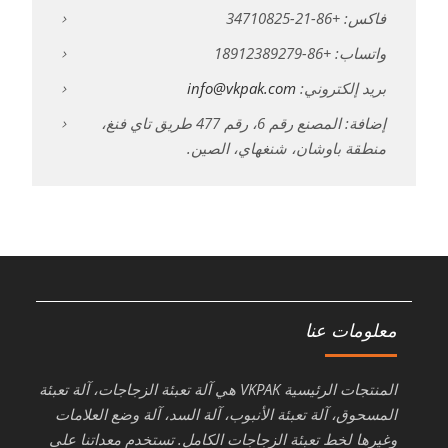
فاكس: +86-21-34710825
واتساب: +86-18912389279
بريد إلكتروني:
info@vkpak.com
إضافة: المصنع رقم 6، رقم 477 طريق تاي فنغ،
منطقة باوشان، شنغهاي، الصين.
معلومات عنا
المنتجات الرئيسية VKPAK هي آلة تعبئة الزجاجات، آلة تعبئة
المسحوق، آلة تعبئة الأنبوب، آلة السد، آلة وضع العلامات
وغيرها لخط تعبئة الزجاجات الكامل. تستخدم معداتنا على