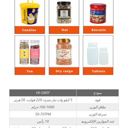
نموذج
VK-GMSF
قوة
5 كيلو وات تيار متردد 220 فولت، 50 هرتز
نطاق الوزن
100-1000 جرام
سرعة الوزن
50-70TPM
عدد الموازين الإلكترونية
10 رأس