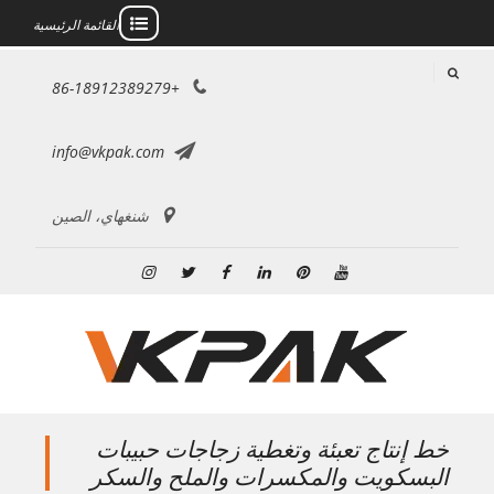
القائمة الرئيسية
خطى
+86-18912389279
لى
لمحتوى
info@vkpak.com
شنغهاي، الصين
موقع
بينتريست
ينكدين
فيسبوك
تويتر
انستغرام
YouTube
خط إنتاج تعبئة وتغطية زجاجات حبيبات
البسكويت والمكسرات والملح والسكر