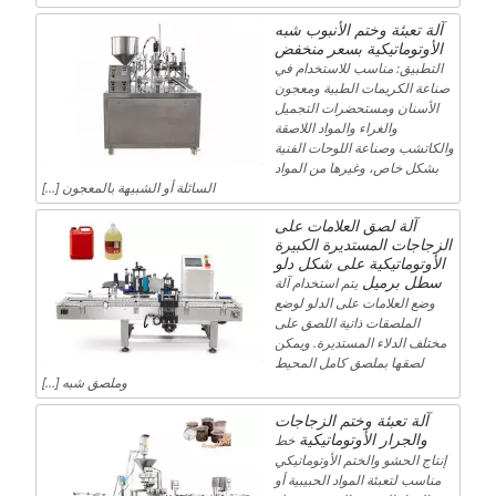
آلة تعبئة وختم الأنبوب شبه
الأوتوماتيكية بسعر منخفض
التطبيق: مناسب للاستخدام في
صناعة الكريمات الطبية ومعجون
الأسنان ومستحضرات التجميل
والغراء والمواد اللاصقة
والكاتشب وصناعة اللوحات الفنية
بشكل خاص، وغيرها من المواد
السائلة أو الشبيهة بالمعجون […]
آلة لصق العلامات على
الزجاجات المستديرة الكبيرة
الأوتوماتيكية على شكل دلو
سطل برميل
يتم استخدام آلة
وضع العلامات على الدلو لوضع
الملصقات ذاتية اللصق على
مختلف الدلاء المستديرة. ويمكن
لصقها بملصق كامل المحيط
وملصق شبه […]
آلة تعبئة وختم الزجاجات
والجرار الأوتوماتيكية
خط
إنتاج الحشو والختم الأوتوماتيكي
مناسب لتعبئة المواد الحبيبية أو