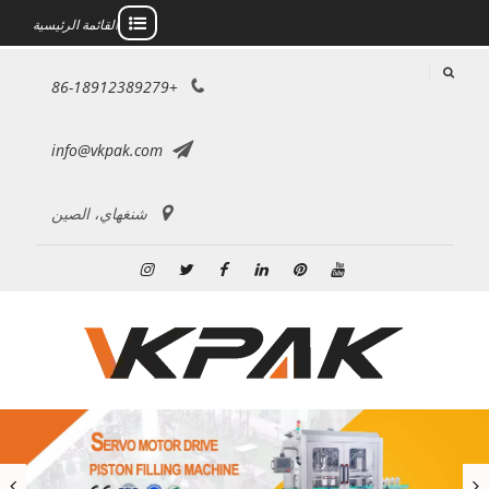
القائمة الرئيسية
خطى
+86-18912389279
لى
لمحتوى
info@vkpak.com
شنغهاي، الصين
موقع
بينتريست
ينكدين
فيسبوك
تويتر
انستغرام
YouTube