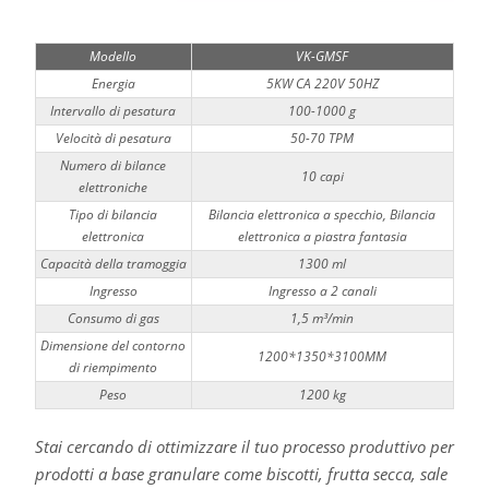
Modello
VK-GMSF
Energia
5KW CA 220V 50HZ
Intervallo di pesatura
100-1000 g
Velocità di pesatura
50-70 TPM
Numero di bilance
10 capi
elettroniche
Tipo di bilancia
Bilancia elettronica a specchio, Bilancia
elettronica
elettronica a piastra fantasia
Capacità della tramoggia
1300 ml
Ingresso
Ingresso a 2 canali
Consumo di gas
1,5 m³/min
Dimensione del contorno
1200*1350*3100MM
di riempimento
Peso
1200 kg
Stai cercando di ottimizzare il tuo processo produttivo per
prodotti a base granulare come biscotti, frutta secca, sale