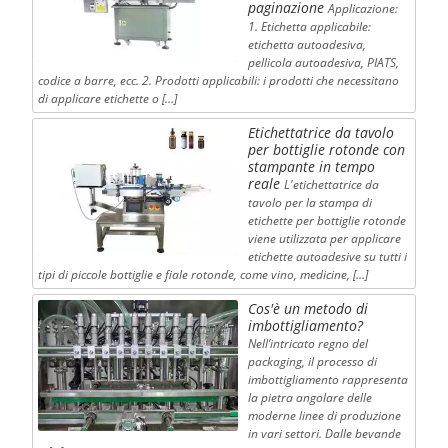
paginazione
Applicazione:
1. Etichetta applicabile:
etichetta autoadesiva,
pellicola autoadesiva, PIATS,
codice a barre, ecc. 2. Prodotti applicabili: i prodotti che necessitano
di applicare etichette o […]
Etichettatrice da tavolo
per bottiglie rotonde con
stampante in tempo
reale
L'etichettatrice da
tavolo per la stampa di
etichette per bottiglie rotonde
viene utilizzata per applicare
etichette autoadesive su tutti i
tipi di piccole bottiglie e fiale rotonde, come vino, medicine, […]
Cos'è un metodo di
imbottigliamento?
Nell’intricato regno del
packaging, il processo di
imbottigliamento rappresenta
la pietra angolare delle
moderne linee di produzione
in vari settori. Dalle bevande