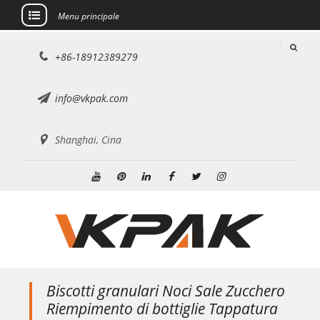
Menu principale
Salta
+86-18912389279
al
contenuto
info@vkpak.com
Shanghai, Cina
Youtube
Pinterest
Linkedin
Facebook
Twitter
Instagram
Biscotti granulari Noci Sale Zucchero
Riempimento di bottiglie Tappatura