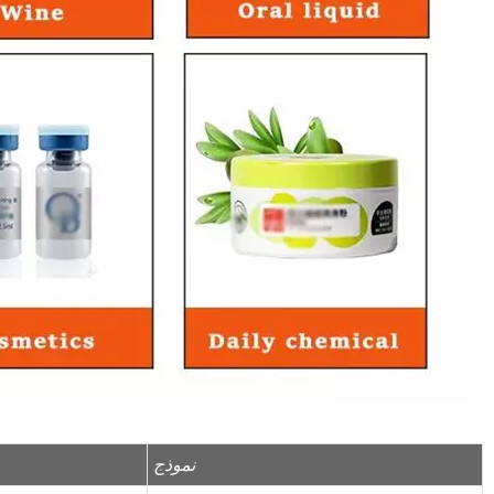
نموذج