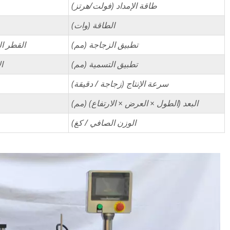
طاقة الإمداد (فولت/هرتز)
الطاقة (وات)
تطبيق الزجاجة (مم)
القطر الخارجي 12-100 مم الار
تطبيق التسمية (مم)
الارتف
سرعة الإنتاج (زجاجة / دقيقة)
البعد (الطول × العرض × الارتفاع) (مم)
الوزن الصافي / كغ)