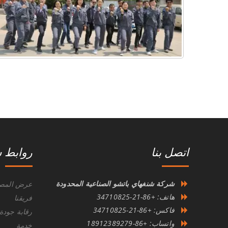
اتصل بنا
روابط 
شركة شنغهاي باتشو الصناعية المحدودة
عرض المصن
هاتف: +86-21-34710825
فريقنا
فاكس: +86-21-34710825
رقابة جودة
واتساب: +86-18912389279
خدمة