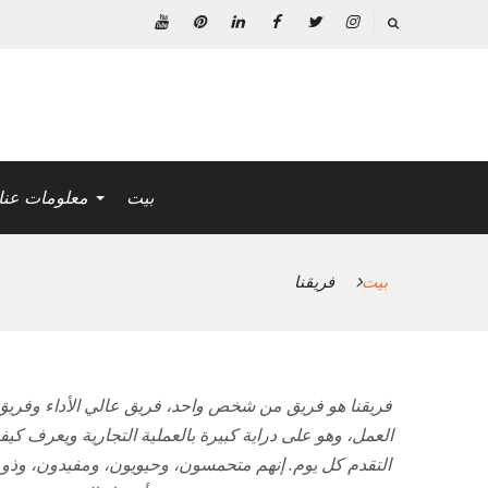
خطى
لى
انستغرام
تويتر
فيسبوك
ينكدين
بينتريست
موقع
لمحتوى
YouTube
بيت
معلومات عنا
بيت
فريقنا
فريقنا هو فريق من شخص واحد، فريق عالي الأداء وفريق ل
العمل، وهو على دراية كبيرة بالعملية التجارية ويعرف كي
التقدم كل يوم. إنهم متحمسون، وحيويون، ومفيدون، وذوو 