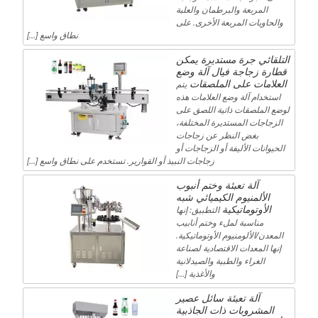
المربعة والبرطمان والعلبة
والحاويات المربعة الأخرى. على
نطاق واسع […]
التلقائي جرة مستديرة يمكن
قطارة زجاجة فيال آلة وضع
العلامات على الملصقات
يتم
استخدام آلة وضع العلامات هذه
لوضع الملصقات ذاتية اللصق على
الزجاجات المستديرة المختلفة،
بغض النظر عن زجاجات
الحيوانات الأليفة أو الزجاجات أو
زجاجات النبيذ أو القوارير. تستخدم على نطاق واسع […]
آلة تعبئة وختم أنبوب
الألمنيوم الكيميائي شبه
الأوتوماتيكية
التطبيق: إنها
مناسبة لملء وختم أنابيب
المعدن/الألومنيوم الأوتوماتيكية.
إنها المعدات الاقتصادية لصناعة
الغراء والطبية والصيدلانية
والأغذية […]
آلة تعبئة سائل عصير
المشروبات ذات الجاذبية