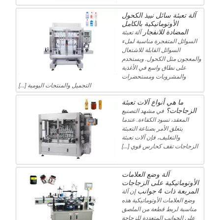
آلة تعبئة سائل نبيذ الكحول
الأوتوماتيكية بالكامل
المضادة للانفجار
آلة تعبئة
السوائل المتفجرة مناسبة لملء
السوائل القابلة للاشتعال
والمعجون مثل الكحول. ويستخدم
على نطاق واسع في الأغذية
والمشروبات ومستحضرات
التجميل والمنتجات اليومية […]
ما هي أنواع آلات تعبئة
الزجاجات؟
في مشهد التصنيع
المعقد، تسود الكفاءة. عندما
يتعلق الأمر بصناعة التعبئة
والتغليف، فإن آلات تعبئة
الزجاجات تقف كحارس قوي […]
آلة وضع العلامات
الأوتوماتيكية على الزجاجات
المربعة ذات 4 جوانب
إن آلة
وضع العلامات الأوتوماتيكية هذه
مناسبة لربط قطعة من الملصق
على الجوانب المتعددة للزجاجة