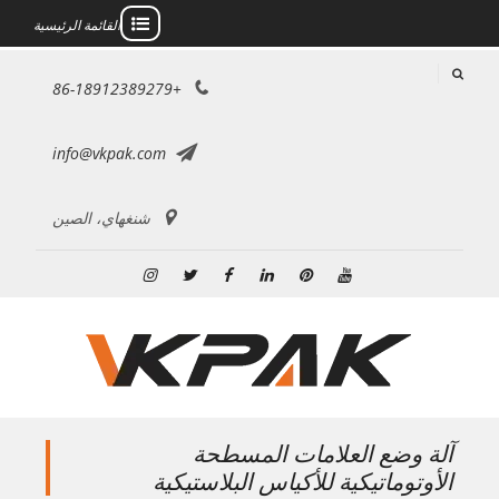
القائمة الرئيسية
خطى
+86-18912389279
لى
لمحتوى
info@vkpak.com
شنغهاي، الصين
موقع
بينتريست
ينكدين
فيسبوك
تويتر
انستغرام
YouTube
آلة وضع العلامات المسطحة
الأوتوماتيكية للأكياس البلاستيكية