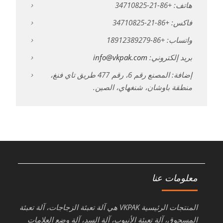
هاتف: +86-21-34710825
فاكس: +86-21-34710825
واتساب: +86-18912389279
بريد إلكتروني:
info@vkpak.com
إضافة: المصنع رقم 6، رقم 477 طريق تاي فنغ،
منطقة باوشان، شنغهاي، الصين.
معلومات عنا
المنتجات الرئيسية VKPAK هي آلة تعبئة الزجاجات، آلة تعبئة
المسحوق، آلة تعبئة الأنبوب، آلة السد، آلة وضع العلامات