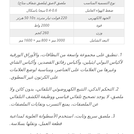
نوع التسمية المناسب
ملصق لاصق (ملصق شفاف متاح)
ضغط الهواء العامل
0.4-0.6 ميجا باسكال
الجهد االكهربى
220 فولت تيار متردد ±10 50 هرتز
قوة
2000 واط
وزن
260 كجم
البعد الشامل
3000 مم × 800 مم × 1600 مم
1. تنطبق على مجموعة واسعة من البطاقات، والأوراق الورقية
لأكياس البولي ايثيلين، وأكياس رقائق القصدير، وأكياس الشاي
وغيرها من العلامات على العناصر، ومناسبة لوضع العلامات
على الكرتون غير المطوي.
2. التحكم الذكي، التتبع الكهروضوئي التلقائي، بدون كائن ولا
ملصق، لا يوجد تصحيح تلقائي قياسي ووظيفة الكشف التلقائي
عن الملصقات، يمنع التسرب ونفايات الملصقات.
3. ملصق سريع وثابت، استخدم الأسطوانة العلوية لمداعبة
قطعة العمل، ونقلها بسلاسة.