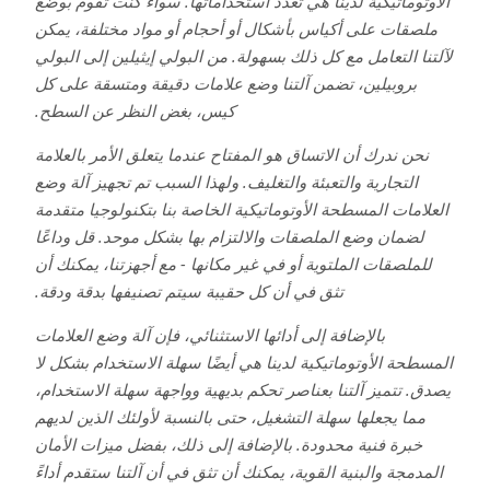
الأوتوماتيكية لدينا هي تعدد استخداماتها. سواء كنت تقوم بوضع
ملصقات على أكياس بأشكال أو أحجام أو مواد مختلفة، يمكن
لآلتنا التعامل مع كل ذلك بسهولة. من البولي إيثيلين إلى البولي
بروبيلين، تضمن آلتنا وضع علامات دقيقة ومتسقة على كل
كيس، بغض النظر عن السطح.
نحن ندرك أن الاتساق هو المفتاح عندما يتعلق الأمر بالعلامة
التجارية والتعبئة والتغليف. ولهذا السبب تم تجهيز آلة وضع
العلامات المسطحة الأوتوماتيكية الخاصة بنا بتكنولوجيا متقدمة
لضمان وضع الملصقات والالتزام بها بشكل موحد. قل وداعًا
للملصقات الملتوية أو في غير مكانها - مع أجهزتنا، يمكنك أن
تثق في أن كل حقيبة سيتم تصنيفها بدقة ودقة.
بالإضافة إلى أدائها الاستثنائي، فإن آلة وضع العلامات
المسطحة الأوتوماتيكية لدينا هي أيضًا سهلة الاستخدام بشكل لا
يصدق. تتميز آلتنا بعناصر تحكم بديهية وواجهة سهلة الاستخدام،
مما يجعلها سهلة التشغيل، حتى بالنسبة لأولئك الذين لديهم
خبرة فنية محدودة. بالإضافة إلى ذلك، بفضل ميزات الأمان
المدمجة والبنية القوية، يمكنك أن تثق في أن آلتنا ستقدم أداءً