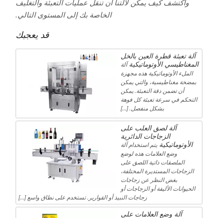
واكتشف كيف يمكن لآلتنا أن تنقل عمليات التعبئة والتغليف
الخاصة بك إلى المستوى التالي.
قد يعجبك
آلة تعبئة قطرة العين بالخل
المغناطيسي الأوتوماتيكية
آلة
الملء الأوتوماتيكية هذه مجهزة
بمضخة مغناطيسية، والتي يمكن
أن تضمن دقة التعبئة. يمكن
التحكم في سرعة تعبئة كل فوهة
بشكل منفصل. […]
آلة لصق العلب على
الزجاجات الدائرية
الأوتوماتيكية
يتم استخدام آلة
وضع العلامات هذه لوضع
الملصقات ذاتية اللصق على
الزجاجات المستديرة المختلفة،
بغض النظر عن زجاجات
الحيوانات الأليفة أو الزجاجات أو
زجاجات النبيذ أو القوارير. تستخدم على نطاق واسع […]
آلة وضع العلامات على