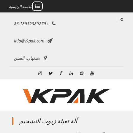
القائمة الرئيسية
خطى
+86-18912389279
لى
لمحتوى
info@vkpak.com
شنغهاي، الصين
موقع
بينتريست
ينكدين
فيسبوك
تويتر
انستغرام
YouTube
آلة تعبئة زيوت التشحيم