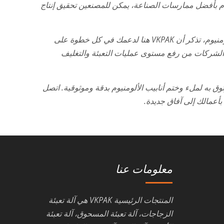
تزام بأفضل ممارسات الصناعة، يمكن للمصنعين تحقيق إنتاج
عندما تشرع في رحلتك لتحسين عمليات التعبئة والتغليف لأنابيب الألومنيوم، تذكر أن VKPAK هنا لدعمك في كل خطوة على
ين الشركات من رفع مستوى عمليات التعبئة والتغليف
الخاصة بك اليوم مع VKPAK – شريكك الموثوق به لملء وختم أنابيب الألومنيوم بدقة وموثوقية. اتصل
بأعمالك إلى آفاق جديدة.
معلومات عنا
المنتجات الرئيسية VKPAK هي آلة تعبئة
الزجاجات، آلة تعبئة المسحوق، آلة تعبئة