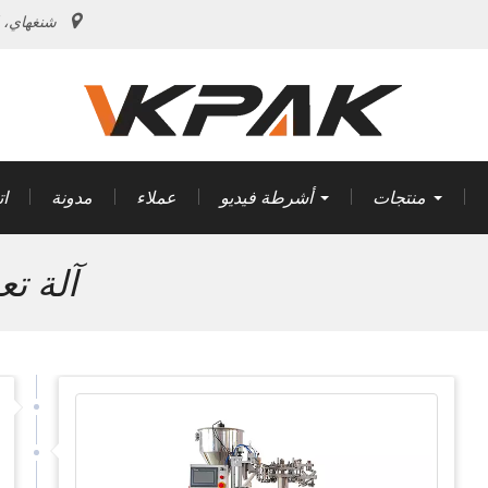
شنغهاي، 
منتجات
أشرطة فيديو
عملاء
مدونة
ا
آلة تع