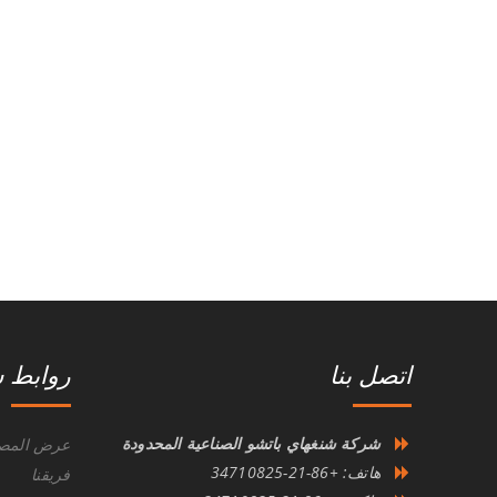
اتصل بنا
روابط 
شركة شنغهاي باتشو الصناعية المحدودة
عرض المصن
هاتف: +86-21-34710825
فريقنا