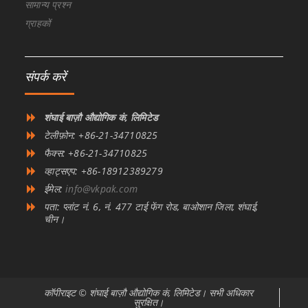
सामान्य प्रश्न
ग्राहकों
संपर्क करें
शंघाई बाज़ौ औद्योगिक कं, लिमिटेड
टेलीफ़ोन: +86-21-34710825
फैक्स: +86-21-34710825
व्हाट्सएप: +86-18912389279
ईमेल:
info@vkpak.com
पता: प्लांट नं. 6, नं. 477 टाई फेंग रोड, बाओशान जिला, शंघाई,
चीन।
कॉपीराइट © शंघाई बाज़ौ औद्योगिक कं, लिमिटेड। सभी अधिकार
सुरक्षित।