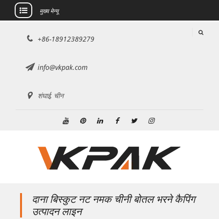
मुख्य मेन्यू
इसे
+86-18912389279
छोड़कर
सामग्री
पर
info@vkpak.com
बढ़ने
के
शंघाई, चीन
लिए
यूट्यूब
Pinterest
Linkedin
फेसबुक
ट्विटर
Instagram
दाना बिस्कुट नट नमक चीनी बोतल भरने कैपिंग
उत्पादन लाइन