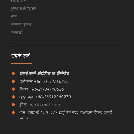
हमारी टीम
गुणवत्ता नियंत्रण
सेवा
सामान्य प्रश्न
ग्राहकों
संपर्क करें
शंघाई बाज़ौ औद्योगिक कं, लिमिटेड
टेलीफ़ोन: +86-21-34710825
फैक्स: +86-21-34710825
व्हाट्सएप: +86-18912389279
ईमेल:
info@vkpak.com
पता: प्लांट नं. 6, नं. 477 टाई फेंग रोड, बाओशान जिला, शंघाई,
चीन।