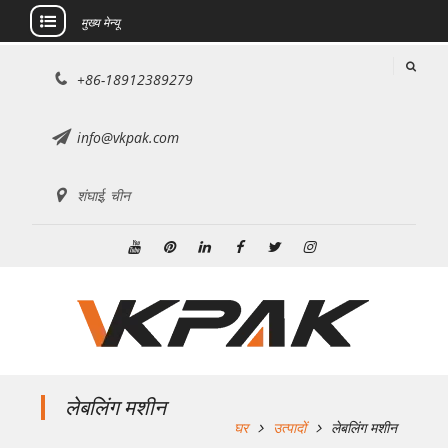
मुख्य मेन्यू
इसे
+86-18912389279
छोड़कर
सामग्री
पर
info@vkpak.com
बढ़ने
के
शंघाई, चीन
लिए
यूट्यूब
Pinterest
Linkedin
फेसबुक
ट्विटर
Instagram
लेबलिंग मशीन
घर
उत्पादों
लेबलिंग मशीन