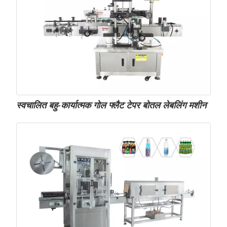
स्वचालित बहु-कार्यात्मक गोल फ्लैट टेपर बोतल लेबलिंग मशीन