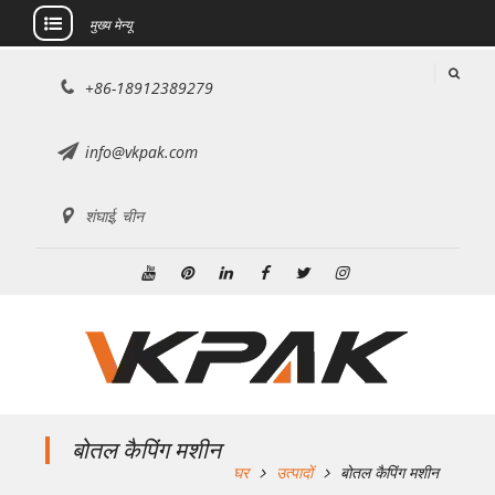
मुख्य मेन्यू
इसे
+86-18912389279
छोड़कर
सामग्री
पर
info@vkpak.com
बढ़ने
के
शंघाई, चीन
लिए
यूट्यूब
Pinterest
Linkedin
फेसबुक
ट्विटर
Instagram
बोतल कैपिंग मशीन
घर
उत्पादों
बोतल कैपिंग मशीन