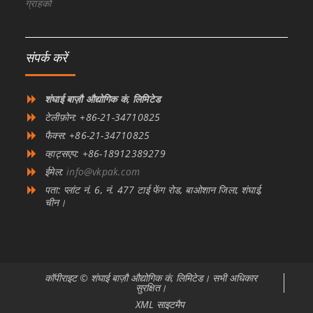
ग्राहकों
संपर्क करें
शंघाई बाज़ौ औद्योगिक कं, लिमिटेड
टेलीफ़ोन: +86-21-34710825
फैक्स: +86-21-34710825
व्हाट्सएप: +86-18912389279
ईमेल:
info@vkpak.com
पता: प्लांट नं. 6, नं. 477 टाई फेंग रोड, बाओशान जिला, शंघाई,
चीन।
कॉपीराइट © शंघाई बाज़ौ औद्योगिक कं, लिमिटेड। सभी अधिकार
सुरक्षित।
XML साइटमैप