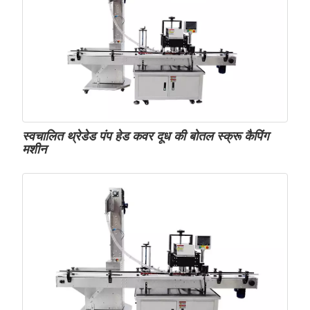
स्वचालित थ्रेडेड पंप हेड कवर दूध की बोतल स्क्रू कैपिंग
मशीन