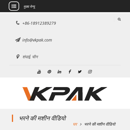
मुख्य मेन्यू
इसे
+86-18912389279
छोड़कर
सामग्री
पर
info@vkpak.com
बढ़ने
के
शंघाई, चीन
लिए
यूट्यूब
Pinterest
Linkedin
फेसबुक
ट्विटर
Instagram
भरने की मशीन वीडियो
घर
भरने की मशीन वीडियो