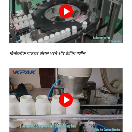
मोनोब्लॉक पाउडर बोतल भरने और कैपिंग मशीन