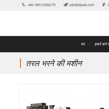
इसे
+86-18912389279
info@vkpak.com
श
छोड़कर
सामग्री
पर
बढ़ने
के
लिए
घर
हमारे बारे मे
तरल भरने की मशीन