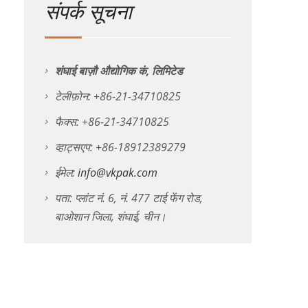
संपर्क सूचना
शंघाई बाज़ौ औद्योगिक कं, लिमिटेड
टेलीफ़ोन: +86-21-34710825
फैक्स: +86-21-34710825
व्हाट्सएप: +86-18912389279
ईमेल:
info@vkpak.com
पता: प्लांट नं. 6, नं. 477 टाई फेंग रोड,
बाओशान जिला, शंघाई, चीन।