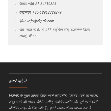
फैक्स: +86-21-34710825
व्हाट्सएप: +86-18912389279
ईमेल:
info@vkpak.com
पता: प्लांट नं. 6, नं. 477 टाई फेंग रोड, बाओशान जिला,
शंघाई, चीन।
हमारे बारे में
VKPAK के मुख्य उत्पाद बोतल भरने की मशीन, पाउडर भरने की मशीन,
ट्यूब भरने की मशीन, कैपिंग मशीन, लेबलिंग मशीन और पूर्ण भरने वाली
बॉटलिंग लाइन के लिए आदि हैं। हमारे उपकरणों का व्यापक रूप से