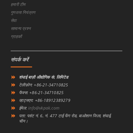
हमारी टीम
गुणवत्ता नियंत्रण
सेवा
सामान्य प्रश्न
ग्राहकों
संपर्क करें
शंघाई बाज़ौ औद्योगिक कं, लिमिटेड
टेलीफ़ोन: +86-21-34710825
फैक्स: +86-21-34710825
व्हाट्सएप: +86-18912389279
ईमेल:
info@vkpak.com
पता: प्लांट नं. 6, नं. 477 टाई फेंग रोड, बाओशान जिला, शंघाई,
चीन।