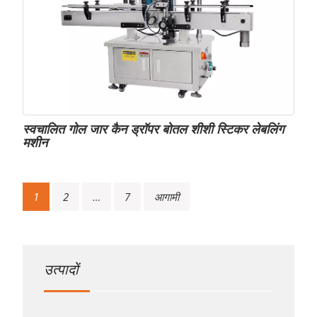
स्वचालित गोल जार कैन ड्रॉपर बोतल शीशी स्टिकर लेबलिंग
मशीन
पोस्ट्स
1
2
…
7
आगामी
नेविगेशन
उत्पादों