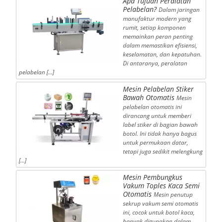
Apa Tujuan Peralatan
Pelabelan?
Dalam jaringan
manufaktur modern yang
rumit, setiap komponen
memainkan peran penting
dalam memastikan efisiensi,
keselamatan, dan kepatuhan.
Di antaranya, peralatan
pelabelan […]
Mesin Pelabelan Stiker
Bawah Otomatis
Mesin
pelabelan otomatis ini
dirancang untuk memberi
label stiker di bagian bawah
botol. Ini tidak hanya bagus
untuk permukaan datar,
tetapi juga sedikit melengkung
[…]
Mesin Pembungkus
Vakum Toples Kaca Semi
Otomatis
Mesin penutup
sekrup vakum semi otomatis
ini, cocok untuk botol kaca,
banyak digunakan dalam