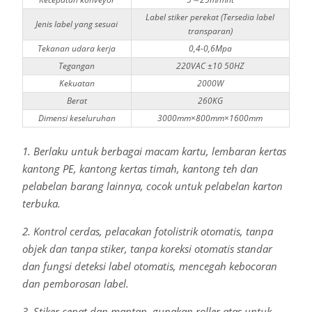
Label stiker perekat (Tersedia label
Jenis label yang sesuai
transparan)
Tekanan udara kerja
0,4-0,6Mpa
Tegangan
220VAC ±10 50HZ
Kekuatan
2000W
Berat
260KG
Dimensi keseluruhan
3000mm×800mm×1600mm
1. Berlaku untuk berbagai macam kartu, lembaran kertas
kantong PE, kantong kertas timah, kantong teh dan
pelabelan barang lainnya, cocok untuk pelabelan karton
terbuka.
2. Kontrol cerdas, pelacakan fotolistrik otomatis, tanpa
objek dan tanpa stiker, tanpa koreksi otomatis standar
dan fungsi deteksi label otomatis, mencegah kebocoran
dan pemborosan label.
3. Stiker cepat dan mantap, gunakan roller atas untuk