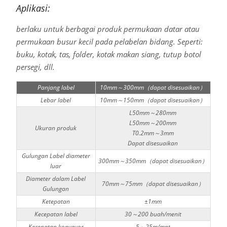
Aplikasi:
berlaku untuk berbagai produk permukaan datar atau
permukaan busur kecil pada pelabelan bidang. Seperti:
buku, kotak, tas, folder, kotak makan siang, tutup botol
persegi, dll.
Panjang label
10mm～300mm（dapat disesuaikan）
Lebar label
10mm～150mm（dapat disesuaikan）
L50mm～280mm
L50mm～200mm
Ukuran produk
T0.2mm～3mm
Dapat disesuaikan
Gulungan Label diameter
300mm～350mm（dapat disesuaikan）
luar
Diameter dalam Label
70mm～75mm（dapat disesuaikan）
Gulungan
Ketepatan
±1mm
Kecepatan label
30～200 buah/menit
Kecepatan konveyor
5～25m/mnt