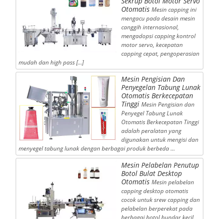
Sekrup Botol Motor Servo
Otomatis
Mesin capping ini
mengacu pada desain mesin
canggih internasional,
mengadopsi capping kontrol
motor servo, kecepatan
capping cepat, pengoperasian
mudah dan high pass […]
Mesin Pengisian Dan
Penyegelan Tabung Lunak
Otomatis Berkecepatan
Tinggi
Mesin Pengisian dan
Penyegel Tabung Lunak
Otomatis Berkecepatan Tinggi
adalah peralatan yang
digunakan untuk mengisi dan
menyegel tabung lunak dengan berbagai produk berbeda …
Mesin Pelabelan Penutup
Botol Bulat Desktop
Otomatis
Mesin pelabelan
capping desktop otomatis
cocok untuk srew capping dan
pelabelan berperekat pada
berbagai botol bundar kecil