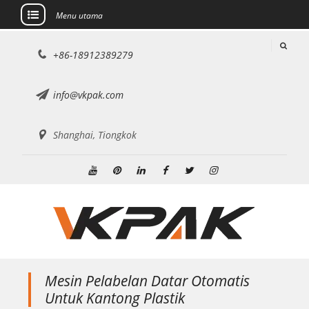
Menu utama
Lewati
+86-18912389279
ke
konten
info@vkpak.com
Shanghai, Tiongkok
Youtube
Pinterest
Linkedin
Facebook
Twitter
Instagram
Mesin Pelabelan Datar Otomatis
Untuk Kantong Plastik