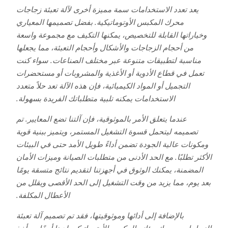
يعد تعدد الاستخدامات سمة مميزة أخرى لآلة تعبئة زجاجات
محرك المكبس الأوتوماتيكية. بفضل تصميمها المعياري
وخياراتها القابلة للتخصيص، يمكنها التكيف مع مجموعة واسعة
من أحجام الزجاجات والأشكال وأحجام التعبئة، مما يجعلها
مناسبة لتطبيقات متنوعة عبر مختلف الصناعات. سواء كنت
تعمل في قطاع الأدوية أو الأغذية والمشروبات أو مستحضرات
التجميل أو المواد الكيميائية، فإن هذه الآلة تعد حلاً متعدد
الاستخدامات يمكنه تلبية متطلباتك الفريدة بسهولة.
عندما يتعلق الأمر بالموثوقية، فإن آلتنا تضع المعايير. تم
تصميمه ليتحمل قسوة التشغيل المستمر، ويتميز ببنية قوية
ومكونات عالية الجودة تضمن أداءً طويل الأمد حتى في البيئات
الأكثر تطلبًا. مع الحد الأدنى من متطلبات الصيانة وميزات الأمان
المضمنة، يمكنك الوثوق في أجهزتنا لتقديم نتائج متسقة يومًا
بعد يوم، مما يزيد من وقت التشغيل إلى الحد الأقصى ويقلل من
الأعطال المكلفة.
بالإضافة إلى أدائها وموثوقيتها، فقد تم تصميم آلة تعبئة
الزجاجات بمحرك مؤازر المكبس الأوتوماتيكي لدينا أيضًا مع أخذ