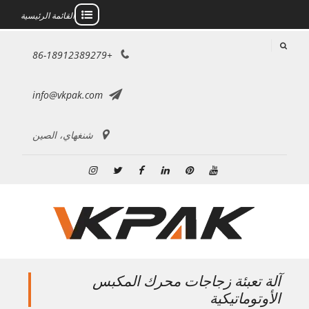
القائمة الرئيسية
خطى
+86-18912389279
لى
لمحتوى
info@vkpak.com
شنغهاي، الصين
موقع
بينتريست
ينكدين
فيسبوك
تويتر
انستغرام
YouTube
آلة تعبئة زجاجات محرك المكبس
الأوتوماتيكية