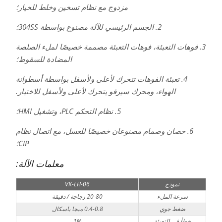
مزدوج مع نظام تسخين وخلط للخيار؛
2. الجسم الرئيسي للآلة مصنوع بواسطة 304SS؛
3. فوهات التعبئة، فوهات التعبئة مصممة خصيصًا لملء الصلصة
المضادة للسقوط؛
4. تعبئة الفوهات تتحرك لأعلى ولأسفل بواسطة أسطوانة
الهواء، ومحرك سيرفو يتحرك لأعلى ولأسفل للاختيار.
5. نظام التحكم PLC، وتشغيل HMI؛
6. حصان وصمام مصنوعان خصيصًا للعسل، مع اتصال نظام
CIP؛
معلمات الآلة:
نموذج
VK-LH-06
سرعة الملء
20-80 زجاجة / دقيقة
ضغط جوي
0.4-0.8 ميجا باسكال
خطأ في التعبئة
1%