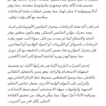
تصميم هذه الآلة بدقة ومجهزة بتكنولوجيا متقدمة، مما يوفر
أداءً وموثوقية لا مثيل لهما، مما يضمن عمليات تعبئة الزجاجات
بسلاسة مع أقل وقت توقف.
في قلب آلة تعبئة الزجاجات بمحرك المكبس الأوتوماتيكي لدينا،
يوجد محرك مؤازر المكبس المبتكر، وهو مكون متطور يوفر
الدقة والاتساق كما لم يحدث من قبل. سواء كنت تقوم بملء
الزجاجات بالسوائل أو الكريمات أو المواد الهلامية أو المعاجين،
فإن محرك المؤازرة هذا يضمن الجرعات الدقيقة مع كل دورة،
مما يمنع الهدر ويزيد إنتاجية المنتج إلى الحد الأقصى.
إحدى الميزات البارزة لآلتنا هي قدراتها الآلية. تم تصميمه
لسهولة الاستخدام والراحة، وهو يتميز بالتشغيل التلقائي
بالكامل، مما يسمح للمشغلين بتبسيط خط الإنتاج الخاص بهم
والتركيز على المهام الهامة الأخرى. بفضل عناصر التحكم
البديهية والواجهات سهلة الاستخدام، أصبح ضبط الإعدادات
ومراقبة الأداء أمرًا سهلاً، مما يمكّن فريقك من تحقيق الكفاءة
المثلى بأقل قدر من التدريب.