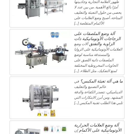
ظهور العلامة التجارية وجاذبيتها
أمرًا بالغ الأهمية. من بين عدد لا
يحصى من حلول التعبئة والتغليف
المتاحة، أصبح وضع العلامات على
الأكمام المتقلصة […]
آلة وضع الملصقات على
الزجاجات الأوتوماتيكية ذات
الزاوية والتفتق
آلات وضع
العلامات الأوتوماتيكية على الزوايا
والمستدقة مناسبة لوضع
الملصقات ذاتية اللصق على
الحاويات المخروطية المختلفة
لمنع التفكيك، مثل الطلاء، […]
ما هي آلة تعبئة المكبس؟
في
عالم التصنيع والتغليف
الديناميكي، تتصدر الكفاءة والدقة
المشهد. ومن أبرز الابتكارات التي
تلبي هذا الطلب تقنية المكبس […]
آلة وضع العلامات الحرارية
الأوتوماتيكية على الأكمام
إن