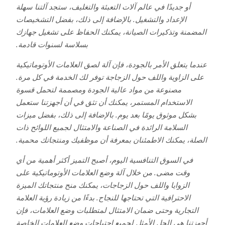
أو جديدًا في عالم آلات التعبئة والتغليف، ستجد آلتنا سهلة
الإعداد والتشغيل. بالإضافة إلى ذلك، بفضل التشخيصات
المضمنة وتذكيرات الصيانة، يمكنك الحفاظ على تشغيل جهازك
بسلاسة لسنوات قادمة.
عندما يتعلق الأمر بالجودة، فإن آلة لصق العلامات الأوتوماتيكية
على الزاوية واللف حول الزجاجة توفر لك الخدمة في كل مرة.
مصنوعة من مواد عالية الجودة ومصممة لتحمل قسوة
الاستخدام المستمر، يمكنك أن تثق في أن أجهزتنا ستعمل
بشكل موثوق يومًا بعد يوم. بالإضافة إلى ذلك، بفضل ميزات
السلامة الرائدة في الصناعة والامتثال لجميع اللوائح ذات
الصلة، يمكنك الاطمئنان بمعرفة أن موظفيك ومنتجاتك محمية.
في السوق التنافسية اليوم، أصبح التميز أكثر أهمية من أي
وقت مضى. من خلال آلة وضع العلامات الأوتوماتيكية على
الزوايا واللف حول الزجاجات، يمكنك منح منتجاتك الميزة
الاحترافية التي تحتاجها للنجاح. بدءًا من زيادة رؤية العلامة
التجارية وحتى ضمان الامتثال لمتطلبات وضع العلامات، فإن
أجهزتنا هي الحل الأمثل لجميع احتياجات وضع العلامات الخاصة