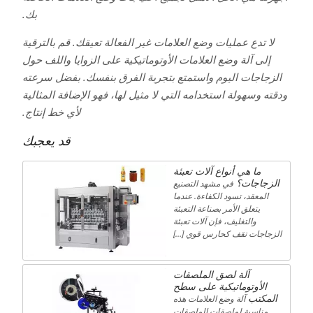
بك.
لا تدع عمليات وضع العلامات غير الفعالة تعيقك. قم بالترقية
إلى آلة وضع العلامات الأوتوماتيكية على الزوايا واللف حول
الزجاجات اليوم واستمتع بتجربة الفرق بنفسك. بفضل سرعته
ودقته وسهولة استخدامه التي لا مثيل لها، فهو الإضافة المثالية
لأي خط إنتاج.
قد يعجبك
ما هي أنواع آلات تعبئة
الزجاجات؟
في مشهد التصنيع
المعقد، تسود الكفاءة. عندما
يتعلق الأمر بصناعة التعبئة
والتغليف، فإن آلات تعبئة
الزجاجات تقف كحارس قوي […]
آلة لصق الملصقات
الأوتوماتيكية على سطح
المكتب
آلة وضع العلامات هذه
مناسبة لملصقات الملصقات