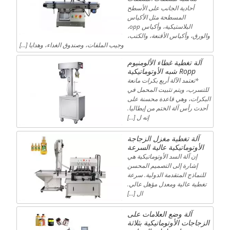
أحادية الجانب على الأسطح
المسطحة مثل الأكياس
البلاستيكية، وأكياس opp،
والورق، وأكياس الأقنعة، والكتب،
وجيب الملفات، وصندوق الغداء، وهدايا […]
آلة تغطية غطاء الألومنيوم
Ropp شبه الأوتوماتيكية
*تعتمد الآلة أربع بكرات مانعة
للتسرب، ويتم تثبيت المحمل في
البكرات، وهي قاعدة محسنة على
أحدث رأس آلة الختم من إيطاليا.
إنه ل […]
آلة تغطية مغزل الزجاجة
الأوتوماتيكية عالية السرعة
إن آلة السد الأوتوماتيكية هي
إشارة إلى التصميم المحسن
للنماذج المتقدمة الدولية. سرعة
تغطية عالية ومعدل مؤهل عالي.
ال […]
آلة وضع العلامات على
الزجاجات الأوتوماتيكية بثلاثة