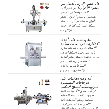
هل حشوة البرغي أفضل من
حشوة الأكواب؟
في عالم آلات
التعبئة والتغليف المتغير
باستمرار، يمكن أن يؤثر اختيار
أنواع مختلفة من آليات التعبئة
بشكل كبير على كفاءة وجودة
الإنتاج […]
نظرة عامة على أحدث
الابتكارات في معدات أنظمة
التعبئة
تقدم هذه المقالة نظرة
عامة على أحدث الابتكارات في
معدات أنظمة التعبئة. تعتبر أنظمة
التعبئة ضرورية للعديد من
الصناعات، من الأغذية
والمشروبات إلى […]
آلة وضع العلامات على
الزجاجات المستديرة
الأوتوماتيكية لسطح المكتب
إن آلات لصق الأغطية المكتبية
الأوتوماتيكية مناسبة للتغطية
اللولبية ووضع العلامات ذاتية
اللصق لمختلف الزجاجات
المستديرة الصغيرة ذات الغطاء