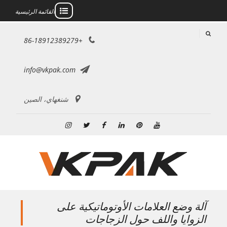
القائمة الرئيسية
خطى
+86-18912389279
لى
لمحتوى
info@vkpak.com
شنغهاي، الصين
موقع
بينتريست
ينكدين
فيسبوك
تويتر
انستغرام
YouTube
آلة وضع العلامات الأوتوماتيكية على
الزوايا واللف حول الزجاجات