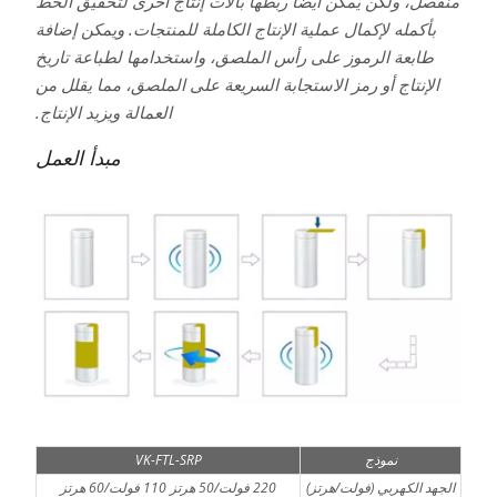
منفصل، ولكن يمكن أيضًا ربطها بآلات إنتاج أخرى لتحقيق الخط
بأكمله لإكمال عملية الإنتاج الكاملة للمنتجات. ويمكن إضافة
طابعة الرموز على رأس الملصق، واستخدامها لطباعة تاريخ
الإنتاج أو رمز الاستجابة السريعة على الملصق، مما يقلل من
العمالة ويزيد الإنتاج.
مبدأ العمل
نموذج
VK-FTL-SRP
الجهد الكهربي (فولت/هرتز)
220 فولت/50 هرتز 110 فولت/60 هرتز