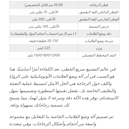
قطر الزجاجة
30-80 مم (قابل للتخصيص)
القطر الداخلي للفة الملصق
الأعلى. 76 مللي متر
القطر الخارجي للفة الملصق
الأعلى. 300 ملم
عرض التسمية
الأعلى. 100 مللي متر
دقة وضع العلامات
±1 مم (لا يتم احتساب أحجام المواد والملصقات)
سرعة وضع العلامات
30-150 قطعة/دقيقة
وزن
225 كجم
البعد المخطط التفصيلي
2000*800*1600 ملم
في عالم التصنيع سريع الخطى، تعد الكفاءة أمرًا أساسيًا. هذا
هو السبب في أن آلة وضع العلامات الأوتوماتيكية على الزوايا
واللف حول الزجاجة هي الحل الأمثل لتبسيط عملية التعبئة
والتغليف الخاصة بك. بفضل تقنيتها المتطورة وتصميمها سهل
الاستخدام، توفر هذه الآلة دقة وسرعة لا مثيل لهما، مما يسمح
لك بتسمية زجاجاتك بسهولة ودقة.
تم تصميم آلة وضع العلامات الخاصة بنا للتعامل مع مجموعة
واسعة من أحجام وأشكال الزجاجات، وهي متعددة