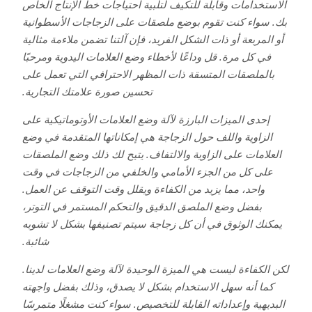
الاستخدامات وقابلة للتكيف لتلبية احتياجات خط الإنتاج الخاص
بك. سواء كنت تقوم بوضع ملصقات على الزجاجات الأسطوانية
أو المربعة أو ذات الشكل الفريد، فإن آلتنا تضمن ملاءمة مثالية
في كل مرة. قل وداعًا لأخطاء وضع العلامات اليدوية ومرحبًا
بالملصقات المتسقة ذات المظهر الاحترافي التي تعمل على
تحسين صورة علامتك التجارية.
إحدى الميزات البارزة لآلة وضع العلامات الأوتوماتيكية على
الزاوية واللف حول الزجاجة هي إمكاناتها المتقدمة في وضع
العلامات على الزاوية والالتفاف. يتيح لك ذلك وضع الملصقات
على كل من الجزء الأمامي والخلفي من الزجاجات في وقت
واحد، مما يزيد من الكفاءة ويقلل وقت التوقف عن العمل.
بفضل وضع الملصق الدقيق والتحكم المستمر في التوتر،
يمكنك الوثوق في أن كل زجاجة سيتم تصنيفها بشكل لا تشوبه
شائبة.
لكن الكفاءة ليست هي الميزة الوحيدة لآلة وضع العلامات لدينا.
كما أنه سهل الاستخدام بشكل لا يصدق، وذلك بفضل واجهته
البديهية وإعداداته القابلة للتخصيص. سواء كنت مشغلًا متمرسًا