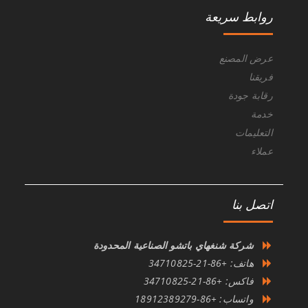
روابط سريعة
عرض المصنع
فريقنا
رقابة جودة
خدمة
التعليمات
عملاء
اتصل بنا
شركة شنغهاي باتشو الصناعية المحدودة
هاتف: +86-21-34710825
فاكس: +86-21-34710825
واتساب: +86-18912389279