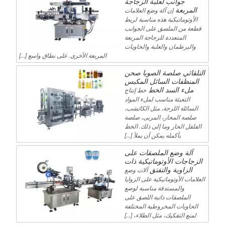
جوانب لعلبة الزجاجة
المربعة
إن آلة وضع العلامات
الأوتوماتيكية هذه مناسبة لربط
قطعة من الملصق على الجوانب
المتعددة للزجاجة المربعة
والبرطمان والعلبة والحاويات
المربعة الأخرى. على نطاق واسع […]
التلقائي صلصة الصويا صحن
المنظفات السائل المكبس
ملء السد الخط
خط إنتاج
التعبئة مناسب لملء المواد
السائلة اللزجة، مثل الكاتشب،
صلصة المحار، المربى، صلصة
الفلفل الحار وما إلى ذلك. الخط
بأكمله يمكن أن يملأ [...]
آلة وضع الملصقات على
الزجاجات الأوتوماتيكية ذات
الزاوية والتفتق
آلات وضع
العلامات الأوتوماتيكية على الزوايا
والمستدقة مناسبة لوضع
الملصقات ذاتية اللصق على
الحاويات المخروطية المختلفة
لمنع التفكيك، مثل الطلاء، […]