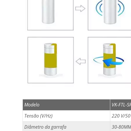
Modelo
VK-FTL-S
Tensão (V/Hz)
220 V/50
Diâmetro da garrafa
30-80MM 