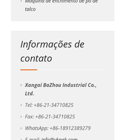
Máquina de enchimento de pó de
talco
Informações de
contato
Xangai BaZhou Industrial Co.,
Ltd.
Tel: +86-21-34710825
Fax: +86-21-34710825
WhatsApp: +86-18912389279
E-mail:
info@vkpak.com