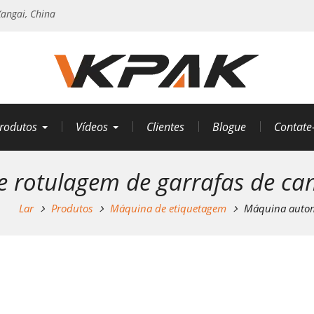
angai, China
rodutos
Vídeos
Clientes
Blogue
Contate
 rotulagem de garrafas de can
Lar
Produtos
Máquina de etiquetagem
Máquina automá