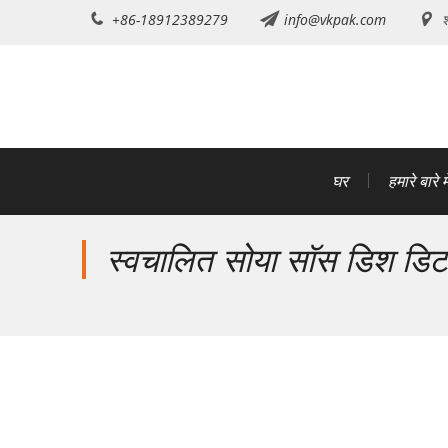
इसे
+86-18912389279
info@vkpak.com
श
छोड़कर
सामग्री
पर
बढ़ने
के
लिए
घर
हमारे बारे मे
स्वचालित सोया सॉस डिश डिटर्