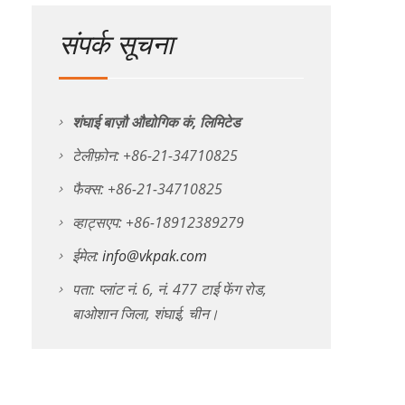
संपर्क सूचना
शंघाई बाज़ौ औद्योगिक कं, लिमिटेड
टेलीफ़ोन: +86-21-34710825
फैक्स: +86-21-34710825
व्हाट्सएप: +86-18912389279
ईमेल:
info@vkpak.com
पता: प्लांट नं. 6, नं. 477 टाई फेंग रोड,
बाओशान जिला, शंघाई, चीन।