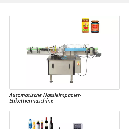
Plattform
von
Instagram
(Facebook
Ireland
Ltd.,
4
Grand
Canal
Square,
Dublin
2,
Ireland
Automatische Nassleimpapier-
bzw.
Etikettiermaschine
Instagram
Inc.,
1601
Willow