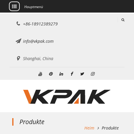
Hauptmenü
Zum
+86-18912389279
Inhalt
springen
info@vkpak.com
Shanghai, China
Youtube
Pinterest
Linkedin
Facebook
Þjórsárden
BIKE24
nutzt
für
den
genannten
Dienst
Produkte
die
Heim
Produkte
technische