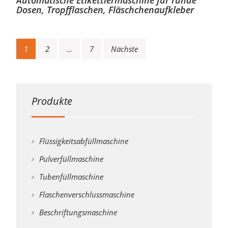
Dosen, Tropfflaschen, Fläschchenaufkleber
Beitrags-
1
2
…
7
Nächste
Navigation
Produkte
Flüssigkeitsabfüllmaschine
Pulverfüllmaschine
Tubenfüllmaschine
Flaschenverschlussmaschine
Beschriftungsmaschine