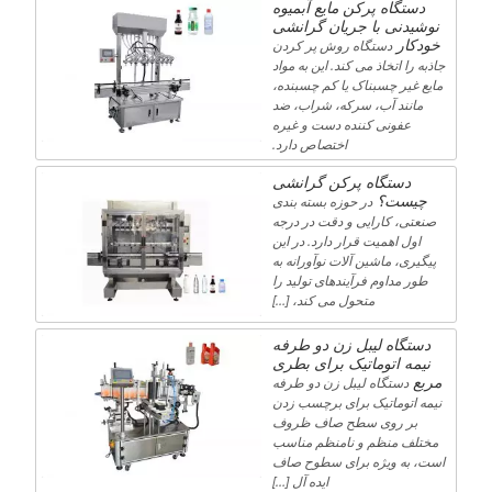
دستگاه پرکن مایع آبمیوه
نوشیدنی با جریان گرانشی
خودکار
دستگاه روش پر کردن
جاذبه را اتخاذ می کند. این به مواد
مایع غیر چسبناک یا کم چسبنده،
مانند آب، سرکه، شراب، ضد
عفونی کننده دست و غیره
اختصاص دارد.
دستگاه پرکن گرانشی
چیست؟
در حوزه بسته بندی
صنعتی، کارایی و دقت در درجه
اول اهمیت قرار دارد. در این
پیگیری، ماشین آلات نوآورانه به
طور مداوم فرآیندهای تولید را
متحول می کند، […]
دستگاه لیبل زن دو طرفه
نیمه اتوماتیک برای بطری
مربع
دستگاه لیبل زن دو طرفه
نیمه اتوماتیک برای برچسب زدن
بر روی سطح صاف ظروف
مختلف منظم و نامنظم مناسب
است، به ویژه برای سطوح صاف
ایده آل […]