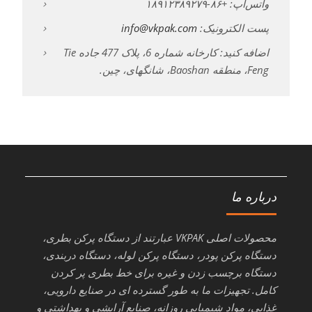
واتس‌اپ: +۸۶-۱۸۹۱۲۳۸۹۲۷۹
پست الکترونیک:
info@vkpak.com
اضافه کنید: کارخانه شماره 6، پلاک 477 جاده Tie
Feng، منطقه Baoshan، شانگهای، چین.
درباره ما
محصولات اصلی VKPAK عبارتند از دستگاه پرکن بطری،
دستگاه پرکن پودر، دستگاه پرکن لوله، دستگاه دربندی،
دستگاه برچسب زدن و غیره برای خط بطری پر کردن
کامل. تجهیزات ما به طور گسترده ای در صنایع دارویی،
غذایی، مواد شیمیایی روزانه، صنایع آرایشی و بهداشتی و