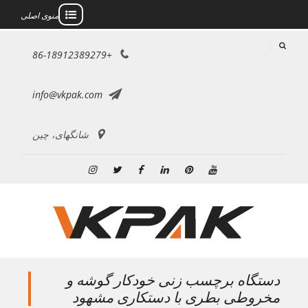
منوی اصلی
رش
+86-18912389279
ه
حتوا
info@vkpak.com
شانگهای، چین
یوتیوب
پینترست
لینکدین
فیس
توییتر
اینستاگرام
بوک
دستگاه برچسب زنی خودکار گوشه و
مخروطی بطری با دستکاری مشهود