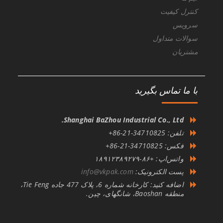
کنترل کیفیت
سرویس
سوالات متداول
مشتریان
با ما تماس بگیرید
Shanghai BaZhou Industrial Co., Ltd.
تلفن: 34710825-21-86+
فکس: 34710825-21-86+
واتس‌اپ: +۸۶-۱۸۹۱۲۳۸۹۲۷۹
پست الکترونیک:
info@vkpak.com
اضافه کنید: کارخانه شماره 6، پلاک 477 جاده Tie Feng،
منطقه Baoshan، شانگهای، چین.