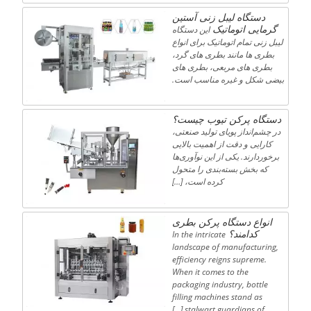
دستگاه لیبل زنی آستین
گرمایی اتوماتیک
این دستگاه
لیبل زنی تمام اتوماتیک برای انواع
بطری ها مانند بطری های گرد،
بطری های مربعی، بطری های
بیضی شکل و غیره مناسب است.
دستگاه پرکن تیوب چیست؟
در چشم‌انداز پویای تولید صنعتی،
کارایی و دقت از اهمیت بالایی
برخوردارند. یکی از این نوآوری‌ها
که بخش بسته‌بندی را متحول
کرده است، […]
انواع دستگاه پرکن بطری
کدامند؟
In the intricate
landscape of manufacturing,
efficiency reigns supreme.
When it comes to the
packaging industry, bottle
filling machines stand as
stalwart guardians of […]