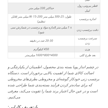
قطر بیرونی رول
حداکثر 330 میلی متر
لیبل
طول: 25-300 میلی متر W: 15-200 میلی متر (قابل
اندازه برچسب
تنظیم)
± 1 میلی متر (اندازه مواد و برچسب در شمارش نمی
دقت برچسب زدن
شود)
سرعت برچسب
20-30 عدد در دقیقه
زدن
وزن
450 کیلوگرم
بعد طرح کلی
4000*800*1600 میلی‌متر
در چشم انداز پویا بسته بندی محصول، اطمینان از یکپارچگی و
اصالت کالای شما از اهمیت بالایی برخوردار است. دستگاه
برچسب زنی خودکار گوشه‌ای و مخروطی بطری‌های مخروطی
که برای ساده‌تر کردن فرآیند بسته‌بندی شما طراحی شده
است و در عین حال اعتبار برند شما را تقویت می‌کند، معرفی
می‌کنیم.
بازتعریف کارایی: