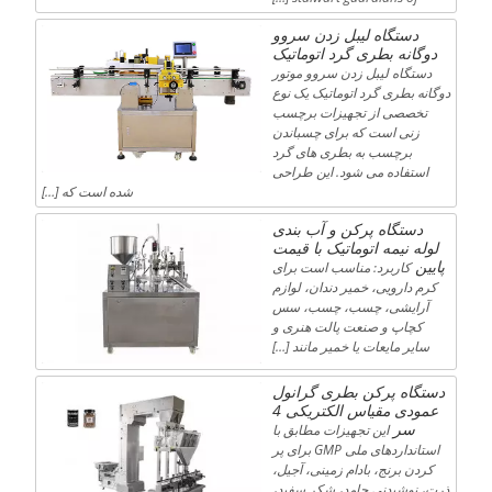
دستگاه لیبل زدن سروو
دوگانه بطری گرد اتوماتیک
دستگاه لیبل زدن سروو موتور
دوگانه بطری گرد اتوماتیک یک نوع
تخصصی از تجهیزات برچسب
زنی است که برای چسباندن
برچسب به بطری های گرد
استفاده می شود. این طراحی
شده است که […]
دستگاه پرکن و آب بندی
لوله نیمه اتوماتیک با قیمت
پایین
کاربرد: مناسب است برای
کرم دارویی، خمیر دندان، لوازم
آرایشی، چسب، چسب، سس
کچاپ و صنعت پالت هنری و
سایر مایعات یا خمیر مانند […]
دستگاه پرکن بطری گرانول
عمودی مقیاس الکتریکی 4
سر
این تجهیزات مطابق با
استانداردهای ملی GMP برای پر
کردن برنج، بادام زمینی، آجیل،
ذرت، نوشیدنی جامد، شکر سفید،