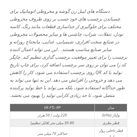
دستگاه های لیبل زن گوشه و مخروطی اتوماتیک برای
چسباندن برچسب های خود چسب بر روی ظروف مخروطی
مختلف برای جلوگیری از جداسازی قطعات مانند رنگ، کاسه
نودل، تنقلات، شراب، چاشنی ها و سایر محصولات مخروطی
در صنایع سخت افزاری، شیمیایی، غذایی، مایحتاج روزانه و
سایر صنایع مناسب هستند. . این می تواند اعمال کننده
برچسب را برای تغییر موقعیت برچسب گذاری تنظیم کند. چاپگر
کد را می توان بر روی سر برچسب اضافه کرد، برای چاپ تاریخ
تولید یا کد QR روی برچسب استفاده می شود، کار را کاهش
می دهد و خروجی را افزایش می دهد. این نه تنها می تواند به
طور جداگانه استفاده شود، بلکه می تواند با خط تولید پرکننده
متصل شود، تا حد زیادی کارایی تولید را بهبود می بخشد.
مدل
VK-FTL-RP
ولتاژ (V/Hz)
220 ولت / 50 هرتز
قطر بطری
30-80 میلی متر (قابل تنظیم)
قطر داخلی رول
حداکثر 76 میلی متر
لیبل