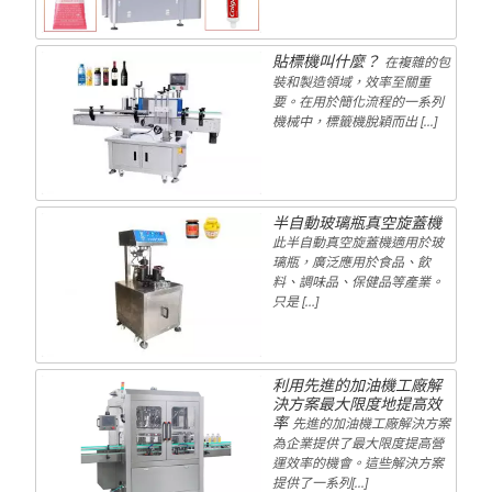
貼標機叫什麼？
在複雜的包
裝和製造領域，效率至關重
要。在用於簡化流程的一系列
機械中，標籤機脫穎而出 [...]
半自動玻璃瓶真空旋蓋機
此半自動真空旋蓋機適用於玻
璃瓶，廣泛應用於食品、飲
料、調味品、保健品等產業。
只是 […]
利用先進的加油機工廠解
決方案最大限度地提高效
率
先進的加油機工廠解決方案
為企業提供了最大限度提高營
運效率的機會。這些解決方案
提供了一系列[...]