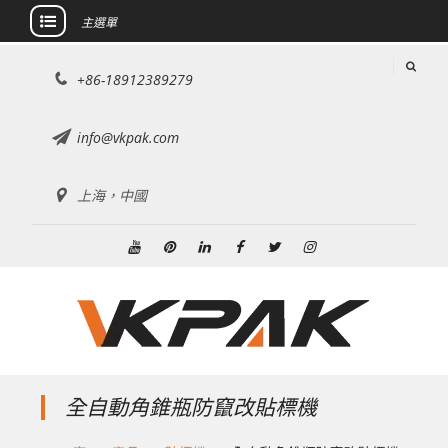
主選單
跳
+86-18912389279
至
內
容
info@vkpak.com
上海，中國
Youtube
興
領
Facebook
推
Instagram
趣
英
特
全自動角錐瓶防竄改貼標機