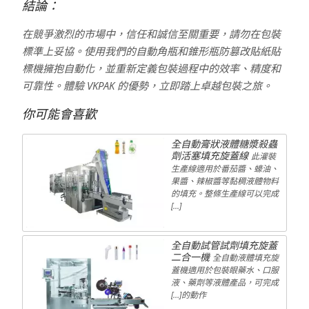
結論：
在競爭激烈的市場中，信任和誠信至關重要，請勿在包裝
標準上妥協。使用我們的自動角瓶和錐形瓶防篡改貼紙貼
標機擁抱自動化，並重新定義包裝過程中的效率、精度和
可靠性。體驗 VKPAK 的優勢，立即踏上卓越包裝之旅。
你可能會喜歡
全自動膏狀液體糖漿殺蟲
劑活塞填充旋蓋線
此灌裝
生產線適用於番茄醬、蠔油、
果醬、辣椒醬等黏稠液體物料
的填充。整條生產線可以完成
[...]
全自動試管試劑填充旋蓋
二合一機
全自動液體填充旋
蓋機適用於包裝眼藥水、口服
液、藥劑等液體產品，可完成
[…]的動作