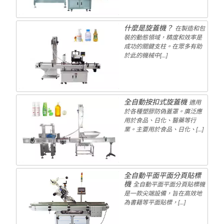
什麼是旋蓋機？
在製造和包
裝的動態領域，精度和效率是
成功的關鍵支柱。在眾多有助
於此的機械中[...]
全自動按扣式旋蓋機
適用
於各種塑膠防偽蓋罩。廣泛應
用於食品、日化、醫藥等行
業。主要用於食品、日化、[…]
全自動平面平面分頁貼標
機
全自動平面平面分頁貼標機
是一款尖端設備，旨在高效地
為書籍等平面貼標，[...]