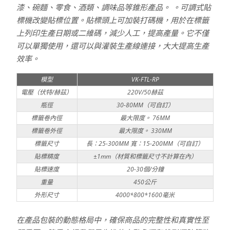
漆、碗麵、零食、酒類、調味品等錐形產品。 。可調式貼
標機改變貼標位置。貼標頭上可加裝打碼機，用於在標籤
上列印生產日期或二維碼，減少人工，提高產量。它不僅
可以單獨使用，還可以與灌裝生產線連接，大大提高生產
效率。
模型
VK-FTL-RP
電壓（伏特/赫茲）
220V/50赫茲
瓶徑
30-80MM（可自訂）
標籤卷內徑
最大限度。 76MM
標籤卷外徑
最大限度。 330MM
標籤尺寸
長：25-300MM 寬：15-200MM（可自訂）
貼標精度
±1mm（材質和標籤尺寸不計算在內）
貼標速度
20-30個/分鐘
重量
450公斤
外形尺寸
4000*800*1600毫米
在產品包裝的動態格局中，確保商品的完整性和真實性至