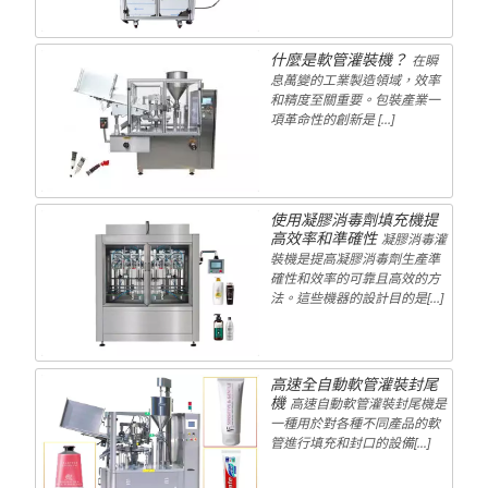
什麼是軟管灌裝機？
在瞬
息萬變的工業製造領域，效率
和精度至關重要。包裝產業一
項革命性的創新是 […]
使用凝膠消毒劑填充機提
高效率和準確性
凝膠消毒灌
裝機是提高凝膠消毒劑生產準
確性和效率的可靠且高效的方
法。這些機器的設計目的是[…]
高速全自動軟管灌裝封尾
機
高速自動軟管灌裝封尾機是
一種用於對各種不同產品的軟
管進行填充和封口的設備[...]