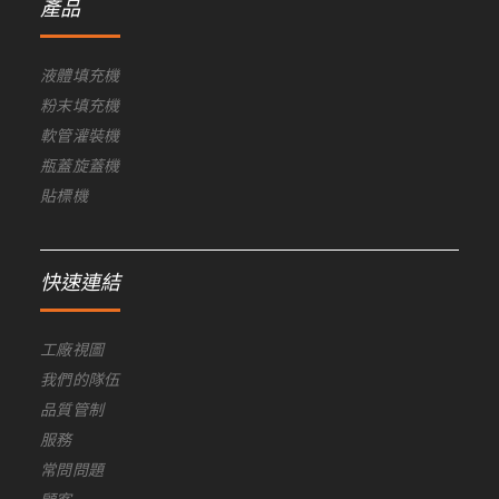
產品
液體填充機
粉末填充機
軟管灌裝機
瓶蓋旋蓋機
貼標機
快速連結
工廠視圖
我們的隊伍
品質管制
服務
常問問題