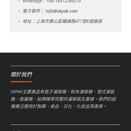
WhatsApp：+86-18912389279
電子郵件：
info@vkpak.com
地址：上海市寶山區鐵峰路477號6號廠房
關於我們
VKPAK主要產品有瓶子灌裝機、粉末灌裝機、管式灌裝
機、旋蓋機、貼標機等完整的灌裝瓶生產線。我們的設
備廣泛應用於製藥、食品、日化、化妝品等產業。