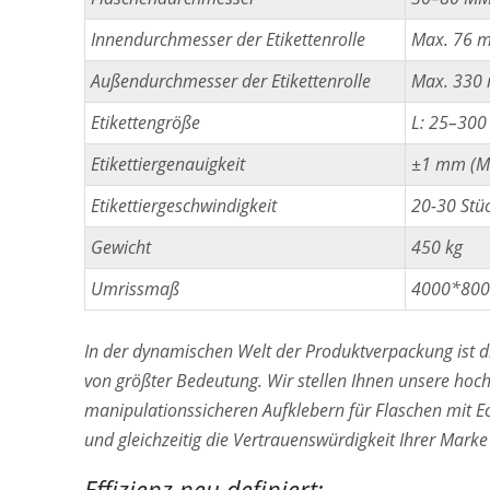
Innendurchmesser der Etikettenrolle
Max. 76 
Außendurchmesser der Etikettenrolle
Max. 330
Etikettengröße
L: 25–300
Etikettiergenauigkeit
±1 mm (Ma
Etikettiergeschwindigkeit
20-30 Stü
Gewicht
450 kg
Umrissmaß
4000*80
In der dynamischen Welt der Produktverpackung ist di
von größter Bedeutung. Wir stellen Ihnen unsere ho
manipulationssicheren Aufklebern für Flaschen mit Ec
und gleichzeitig die Vertrauenswürdigkeit Ihrer Marke 
Effizienz neu definiert: