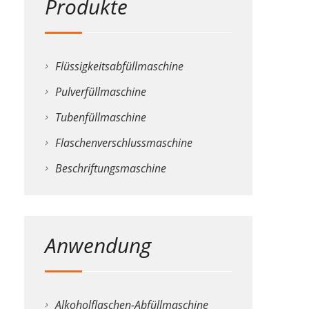
Produkte
Grand
Canal
Square,
Dublin
Flüssigkeitsabfüllmaschine
2,
Pulverfüllmaschine
Ireland
bzw.
Tubenfüllmaschine
Instagram
Flaschenverschlussmaschine
Inc.,
1601
Beschriftungsmaschine
Willow
Road,
Menlo
Anwendung
Park,
CA,
94025,
USA).
Alkoholflaschen-Abfüllmaschine