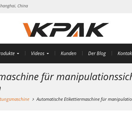
hanghai, China
rodukte
Videos
Kunden
Der Blog
Kontak
rmaschine für manipulationssic
n
ftungsmaschine
Automatische Etikettiermaschine für manipulatio