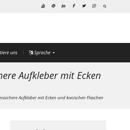
Youtube
Pinterest
Linkedin
Facebook
Þjórsárden
BIKE24
nutzt
für
den
genannten
Dienst
tiere uns
Sprache
die
technische
here Aufkleber mit Ecken
Plattform
von
Instagram
nssichere Aufkleber mit Ecken und konischen Flaschen
(Facebook
Ireland
Ltd.,
4