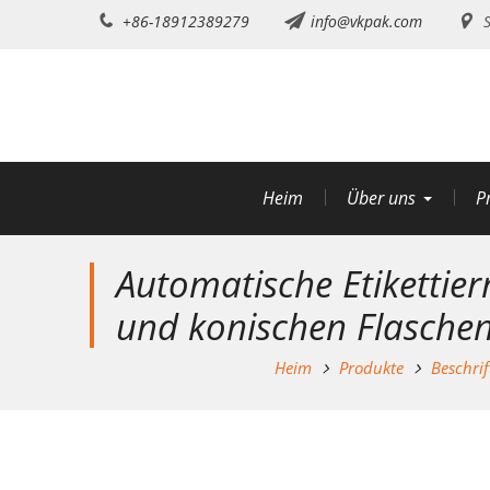
Zum
+86-18912389279
info@vkpak.com
S
Inhalt
springen
Heim
Über uns
P
Automatische Etikettie
und konischen Flasche
Heim
Produkte
Beschri