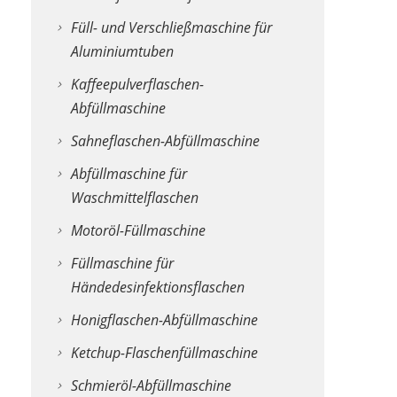
Instagram
Füll- und Verschließmaschine für
speichert
Aluminiumtuben
personenbezogen
Daten
Kaffeepulverflaschen-
von
Abfüllmaschine
Ihnen,
Sahneflaschen-Abfüllmaschine
wenn
Abfüllmaschine für
Sie
Waschmittelflaschen
diese
Seite
Motoröl-Füllmaschine
besuchen.
Füllmaschine für
Händedesinfektionsflaschen
Honigflaschen-Abfüllmaschine
Ketchup-Flaschenfüllmaschine
Schmieröl-Abfüllmaschine