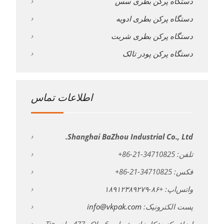
دستگاه پرکن بطری سس
دستگاه پرکن بطری ادویه
دستگاه پرکن بطری شربت
دستگاه پرکن پودر تالک
اطلاعات تماس
Shanghai BaZhou Industrial Co., Ltd.
تلفن: 34710825-21-86+
فکس: 34710825-21-86+
واتس‌اپ: +۸۶-۱۸۹۱۲۳۸۹۲۷۹
پست الکترونیک:
info@vkpak.com
اضافه کنید: کارخانه شماره 6، پلاک 477 جاده Tie