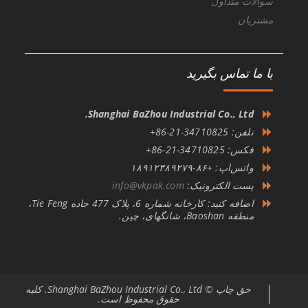
سوالات متداول
مشتریان
با ما تماس بگیرید
Shanghai BaZhou Industrial Co., Ltd.
تلفن: 34710825-21-86+
فکس: 34710825-21-86+
واتس‌اپ: +۸۶-۱۸۹۱۲۳۸۹۲۷۹
پست الکترونیک:
info@vkpak.com
اضافه کنید: کارخانه شماره 6، پلاک 477 جاده Tie Feng،
منطقه Baoshan، شانگهای، چین.
حق چاپ © Shanghai BaZhou Industrial Co., Ltd. کلیه
حقوق محفوظ است.