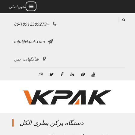
منوی اصلی
رش
+86-18912389279
ه
حتوا
info@vkpak.com
شانگهای، چین
یوتیوب
پینترست
لینکدین
فیس
توییتر
اینستاگرام
بوک
دستگاه پرکن بطری الکل