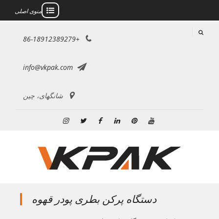
منوی اصلی
رش
+86-18912389279
ه
حتوا
info@vkpak.com
شانگهای، چین
یوتیوب
پینترست
لینکدین
فیس
توییتر
اینستاگرام
بوک
دستگاه پرکن بطری پودر قهوه