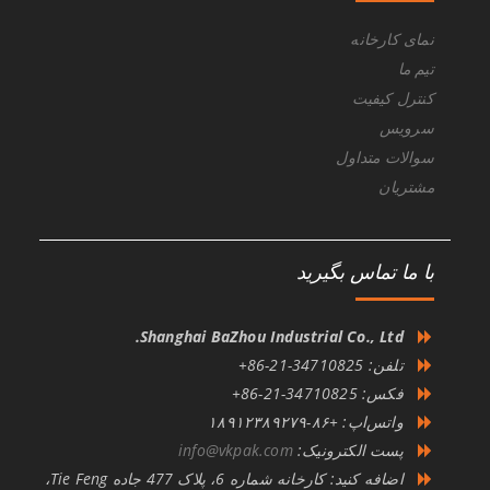
نمای کارخانه
تیم ما
کنترل کیفیت
سرویس
سوالات متداول
مشتریان
با ما تماس بگیرید
Shanghai BaZhou Industrial Co., Ltd.
تلفن: 34710825-21-86+
فکس: 34710825-21-86+
واتس‌اپ: +۸۶-۱۸۹۱۲۳۸۹۲۷۹
پست الکترونیک:
info@vkpak.com
اضافه کنید: کارخانه شماره 6، پلاک 477 جاده Tie Feng،