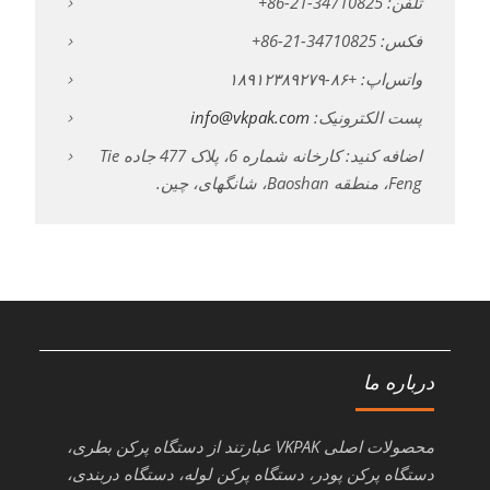
تلفن: 34710825-21-86+
فکس: 34710825-21-86+
واتس‌اپ: +۸۶-۱۸۹۱۲۳۸۹۲۷۹
پست الکترونیک:
info@vkpak.com
اضافه کنید: کارخانه شماره 6، پلاک 477 جاده Tie
Feng، منطقه Baoshan، شانگهای، چین.
درباره ما
محصولات اصلی VKPAK عبارتند از دستگاه پرکن بطری،
دستگاه پرکن پودر، دستگاه پرکن لوله، دستگاه دربندی،