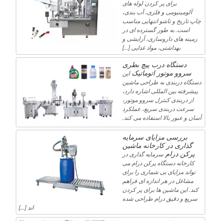
برای پر کردن لوله های
آلومینیومی و فلزی، آب بندی،
چاپ تاریخ و تاشو انتهایی مناسب
است. به طور گسترده ای در
زمینه های داروسازی، آرایشی و
بهداشتی، مواد غذایی […]
دستگاه درب پیچ بطری
سروو موتور اتوماتیک
این
دستگاه دربندی به طراحی ماشین
پیشرفته بین المللی اشاره دارد،
از دربندی کنترل سروو موتور،
سرعت دربندی سریع، عملکرد
آسان و عبور بالا استفاده می کند.
بررسی مزایای سرمایه
گذاری در کارخانه ماشین
پرکن درام
سرمایه گذاری در
کارخانه دستگاه پرکن درام می
تواند مزایای بی شماری را برای
مشاغل در هر اندازه ای فراهم
کند. این ماشین ها برای پر کردن
سریع و دقیق درام طراحی شده
اند […]