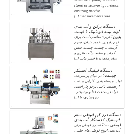
stand as stalwart guardians,
ensuring precise
measurements and […]
دستگاه پرکن و آب بندی
لوله نیمه اتوماتیک با قیمت
پایین
کاربرد: مناسب است برای
کرم دارویی، خمیر دندان، لوازم
آرایشی، چسب، چسب، سس
کچاپ و صنعت پالت هنری و
سایر مایعات یا خمیر مانند […]
دستگاه لیبلینگ استیکر
چیست؟
در دنیای پر سرعت
تولید و بسته بندی، کارایی و دقت
از اهمیت بالایی برخوردار است.
خواه در صنعت غذا و نوشیدنی،
داروسازی، یا […]
دستگاه درز کن قوطی تمام
اتوماتیک / دستگاه آب بندی
قوطی
دستگاه درز قوطی برای
آب بندی انواع قوطی های حلبی،