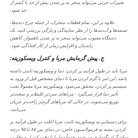
تغییرات جزئی می‌تواند منجر به پر شدن بیش از حد یا کمتر از
حد شود.
علاوه بر این، تمام قطعات متحرک، از جمله چرخ دنده‌ها،
تسمه‌ها و آب‌بندها را از نظر ساییدگی و پارگی بررسی کنید. یک
دستگاه معیوب می‌تواند منجر به پر شدن ناهموار، کاهش
راندمان و افزایش زمان از کار افتادگی شود.
ج. پیش گرمایش مربا و کنترل ویسکوزیته:
مربا باید در طول فرآیند پر کردن، دما و ویسکوزیته ثابتی داشته
باشد. این امر با گرم کردن مربا تا دمای مشخص قبل از ورود به
سیستم پر کردن، محقق می‌شود. ویسکوزیته مربا معمولاً تحت
تأثیر دما قرار می‌گیرد - مرباهای سردتر غلیظ‌تر و سخت‌تر
توزیع می‌شوند، در حالی که مرباهای گرم‌تر راحت‌تر جریان
می‌یابند.
برای دستیابی به ویسکوزیته ثابت، مربا اغلب در طول فرآیند پر
کردن، بسته به فرمولاسیون خاص، در دمای بین ۸۵ تا ۹۵ درجه
سانتیگراد نگهداری می‌شود. حتماً دما را با دقت کنترل و نظارت