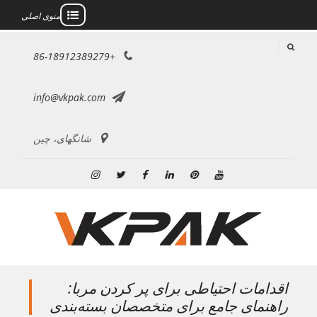
منوی اصلی
رش
+86-18912389279
ه
حتوا
info@vkpak.com
شانگهای، چین
یوتیوب
پینترست
لینکدین
فیس
توییتر
اینستاگرام
بوک
اقدامات احتیاطی برای پر کردن مربا:
راهنمای جامع برای متخصصان بسته‌بندی