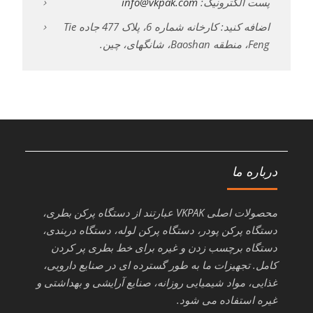
پست الکترونیک:
info@vkpak.com
اضافه کنید: کارخانه شماره 6، پلاک 477 جاده Tie
Feng، منطقه Baoshan، شانگهای، چین.
درباره ما
محصولات اصلی VKPAK عبارتند از دستگاه پرکن بطری،
دستگاه پرکن پودر، دستگاه پرکن لوله، دستگاه دربندی،
دستگاه برچسب زدن و غیره برای خط بطری پر کردن
کامل. تجهیزات ما به طور گسترده ای در صنایع دارویی،
غذایی، مواد شیمیایی روزانه، صنایع آرایشی و بهداشتی و
غیره استفاده می شود.