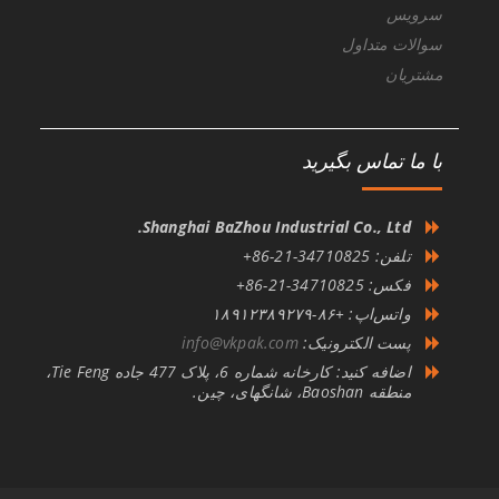
سرویس
سوالات متداول
مشتریان
با ما تماس بگیرید
Shanghai BaZhou Industrial Co., Ltd.
تلفن: 34710825-21-86+
فکس: 34710825-21-86+
واتس‌اپ: +۸۶-۱۸۹۱۲۳۸۹۲۷۹
پست الکترونیک:
info@vkpak.com
اضافه کنید: کارخانه شماره 6، پلاک 477 جاده Tie Feng،
منطقه Baoshan، شانگهای، چین.