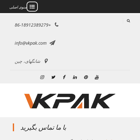
منوی اصلی
رش
+86-18912389279
ه
حتوا
info@vkpak.com
شانگهای، چین
یوتیوب
پینترست
لینکدین
فیس
توییتر
اینستاگرام
بوک
با ما تماس بگیرید