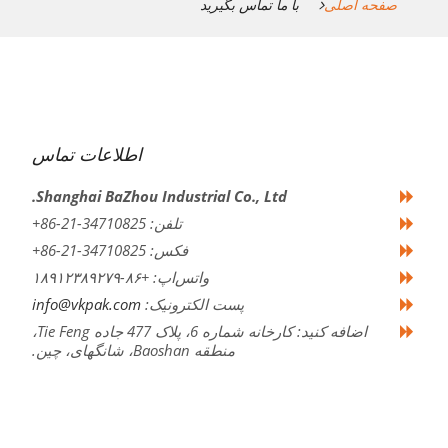
صفحه اصلی
با ما تماس بگیرید
اطلاعات تماس
Shanghai BaZhou Industrial Co., Ltd.
تلفن: 34710825-21-86+
فکس: 34710825-21-86+
واتس‌اپ: +۸۶-۱۸۹۱۲۳۸۹۲۷۹
پست الکترونیک:
info@vkpak.com
اضافه کنید: کارخانه شماره 6، پلاک 477 جاده Tie Feng،
منطقه Baoshan، شانگهای، چین.