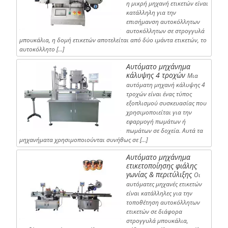
η μικρή μηχανή ετικετών είναι
κατάλληλη για την
επισήμανση αυτοκόλλητων
αυτοκόλλητων σε στρογγυλά
μπουκάλια, η δομή ετικετών αποτελείται από δύο ιμάντα ετικετών, το
αυτοκόλλητο […]
Αυτόματο μηχάνημα
κάλυψης 4 τροχών
Μια
αυτόματη μηχανή κάλυψης 4
τροχών είναι ένας τύπος
εξοπλισμού συσκευασίας που
χρησιμοποιείται για την
εφαρμογή πωμάτων ή
πωμάτων σε δοχεία. Αυτά τα
μηχανήματα χρησιμοποιούνται συνήθως σε […]
Αυτόματο μηχάνημα
ετικετοποίησης φιάλης
γωνίας & περιτύλιξης
Οι
αυτόματες μηχανές ετικετών
είναι κατάλληλες για την
τοποθέτηση αυτοκόλλητων
ετικετών σε διάφορα
στρογγυλά μπουκάλια,