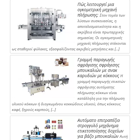
Πώς λειτουργεί μια
ογκομετρική μηχανή
πλήρωσης;
Στον τομέα των
λύσεων συσκευασίας, η
αποτελεσματικότητα και η
ακρίβεια είναι πρωταρχικής
σημασίας. Οι ογκομετρικές
μηχανές πλήρωσης στέκονται
ως σταθεροί φύλακες, εξασφαλίζοντας ακριβείς μετρήσεις και […]
Γραμμή παραγωγής
σφράγισης σφράγισης
μπουκαλιών με σνακ
καρυδιών με κόκκους
Η
γραμμή παραγωγής ετικετών
σφράγισης αυτόματης
πλήρωσης κόκκων είναι
κατάλληλη για την πλήρωση
υλικού κόκκων ή διογκωμένου κοκκώδους υλικού, όπως κόκκους
καφέ, ξηρούς καρπούς, […]
Αυτόματο επιτραπέζιο
στρογγυλό μηχάνημα
ετικετοποίησης δοχείων
για βάζο μπουκαλιών
Αυτή