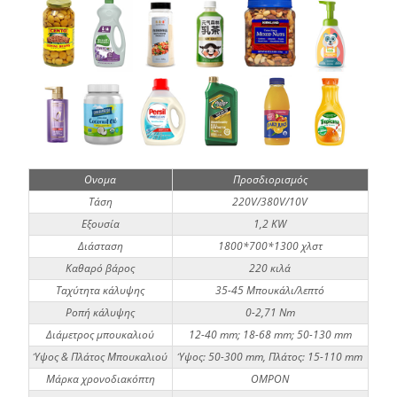
Ονομα
Προσδιορισμός
Τάση
220V/380V/10V
Εξουσία
1,2 KW
Διάσταση
1800*700*1300 χλστ
Καθαρό βάρος
220 κιλά
Ταχύτητα κάλυψης
35-45 Μπουκάλι/λεπτό
Ροπή κάλυψης
0-2,71 Nm
Διάμετρος μπουκαλιού
12-40 mm; 18-68 mm; 50-130 mm
Ύψος & Πλάτος Μπουκαλιού
Ύψος: 50-300 mm, Πλάτος: 15-110 mm
Μάρκα χρονοδιακόπτη
ΟΜΡΟΝ