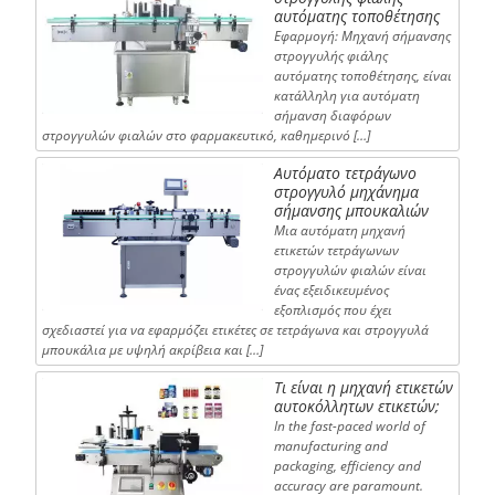
αυτόματης τοποθέτησης
Εφαρμογή: Μηχανή σήμανσης
στρογγυλής φιάλης
αυτόματης τοποθέτησης, είναι
κατάλληλη για αυτόματη
σήμανση διαφόρων
στρογγυλών φιαλών στο φαρμακευτικό, καθημερινό […]
Αυτόματο τετράγωνο
στρογγυλό μηχάνημα
σήμανσης μπουκαλιών
Μια αυτόματη μηχανή
ετικετών τετράγωνων
στρογγυλών φιαλών είναι
ένας εξειδικευμένος
εξοπλισμός που έχει
σχεδιαστεί για να εφαρμόζει ετικέτες σε τετράγωνα και στρογγυλά
μπουκάλια με υψηλή ακρίβεια και […]
Τι είναι η μηχανή ετικετών
αυτοκόλλητων ετικετών;
In the fast-paced world of
manufacturing and
packaging, efficiency and
accuracy are paramount.