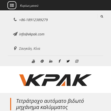
Κυρίως μενού
Μετάβαση
+86-18912389279
στο
περιεχόμενο
info@vkpak.com
Σανγκάη, Κίνα
Youtube
Pinterest
Linkedin
Facebook
Κελάδημα
Ίνσταγκραμ
Τετράτροχο αυτόματο βιδωτό
μηχάνημα καλύμματος