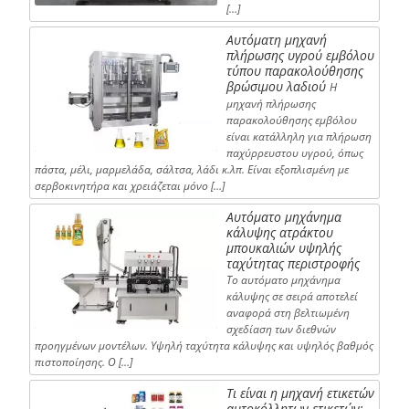
[…]
Αυτόματη μηχανή
πλήρωσης υγρού εμβόλου
τύπου παρακολούθησης
βρώσιμου λαδιού
Η
μηχανή πλήρωσης
παρακολούθησης εμβόλου
είναι κατάλληλη για πλήρωση
παχύρρευστου υγρού, όπως
πάστα, μέλι, μαρμελάδα, σάλτσα, λάδι κ.λπ. Είναι εξοπλισμένη με
σερβοκινητήρα και χρειάζεται μόνο […]
Αυτόματο μηχάνημα
κάλυψης ατράκτου
μπουκαλιών υψηλής
ταχύτητας περιστροφής
Το αυτόματο μηχάνημα
κάλυψης σε σειρά αποτελεί
αναφορά στη βελτιωμένη
σχεδίαση των διεθνών
προηγμένων μοντέλων. Υψηλή ταχύτητα κάλυψης και υψηλός βαθμός
πιστοποίησης. Ο […]
Τι είναι η μηχανή ετικετών
αυτοκόλλητων ετικετών;