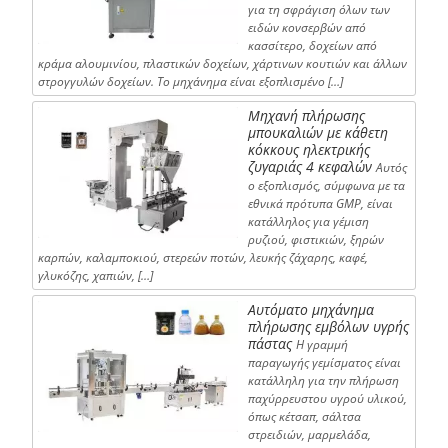
για τη σφράγιση όλων των
ειδών κονσερβών από
κασσίτερο, δοχείων από
κράμα αλουμινίου, πλαστικών δοχείων, χάρτινων κουτιών και άλλων
στρογγυλών δοχείων. Το μηχάνημα είναι εξοπλισμένο […]
Μηχανή πλήρωσης
μπουκαλιών με κάθετη
κόκκους ηλεκτρικής
ζυγαριάς 4 κεφαλών
Αυτός
ο εξοπλισμός, σύμφωνα με τα
εθνικά πρότυπα GMP, είναι
κατάλληλος για γέμιση
ρυζιού, φιστικιών, ξηρών
καρπών, καλαμποκιού, στερεών ποτών, λευκής ζάχαρης, καφέ,
γλυκόζης, χαπιών, […]
Αυτόματο μηχάνημα
πλήρωσης εμβόλων υγρής
πάστας
Η γραμμή
παραγωγής γεμίσματος είναι
κατάλληλη για την πλήρωση
παχύρρευστου υγρού υλικού,
όπως κέτσαπ, σάλτσα
στρειδιών, μαρμελάδα,