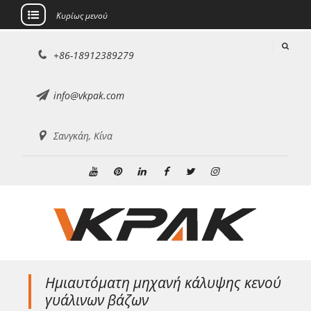
Κυρίως μενού
Μετάβαση
+86-18912389279
στο
περιεχόμενο
info@vkpak.com
Σανγκάη, Κίνα
Youtube
Pinterest
Linkedin
Facebook
Κελάδημα
Ίνσταγκραμ
Ημιαυτόματη μηχανή κάλυψης κενού
γυάλινων βάζων