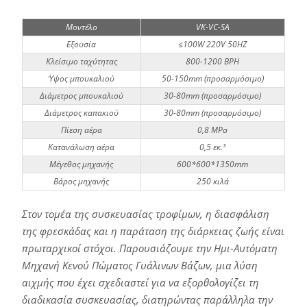
Μοντέλο
VK-VC-SA
Εξουσία
≤100W 220V 50HZ
Κλείσιμο ταχύτητας
800-1200 BPH
Ύψος μπουκαλιού
50-150mm (προσαρμόσιμο)
Διάμετρος μπουκαλιού
30-80mm (προσαρμόσιμο)
Διάμετρος καπακιού
30-80mm (προσαρμόσιμο)
Πίεση αέρα
0,8 MPa
Κατανάλωση αέρα
0,5 εκ.³
Μέγεθος μηχανής
600*600*1350mm
Βάρος μηχανής
250 κιλά
Στον τομέα της συσκευασίας τροφίμων, η διασφάλιση
της φρεσκάδας και η παράταση της διάρκειας ζωής είναι
πρωταρχικοί στόχοι. Παρουσιάζουμε την Ημι-Αυτόματη
Μηχανή Κενού Πώματος Γυάλινων Βάζων, μια λύση
αιχμής που έχει σχεδιαστεί για να εξορθολογίζει τη
διαδικασία συσκευασίας, διατηρώντας παράλληλα την