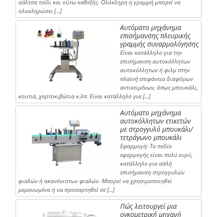
σάλτσα τσίλι και ούτω καθεξής. Ολόκληρη η γραμμή μπορεί να
ολοκληρώσει […]
Αυτόματο μηχάνημα
επισήμανσης πλευρικής
γραμμής συναρμολόγησης
Είναι κατάλληλο για την
επισήμανση αυτοκόλλητων
αυτοκόλλητων ή φιλμ στην
πλαϊνή επιφάνεια διαφόρων
αντικειμένων, όπως μπουκάλι,
κουτιά, χαρτοκιβώτια κ.λπ. Είναι κατάλληλο για […]
Αυτόματο μηχάνημα
αυτοκόλλητων ετικετών
με στρογγυλό μπουκάλι/
τετράγωνο μπουκάλι
Εφαρμογή: Το πεδίο
εφαρμογής είναι πολύ ευρύ,
κατάλληλο για απλή
επισήμανση στρογγυλών
φιαλών ή ακανόνιστων φιαλών. Μπορεί να χρησιμοποιηθεί
μεμονωμένα ή να προσαρτηθεί σε […]
Πώς λειτουργεί μια
ογκομετρική μηχανή