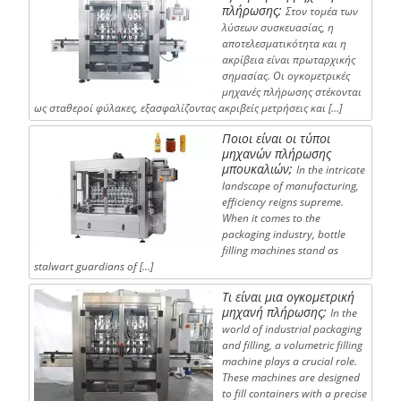
πλήρωσης;
Στον τομέα των
λύσεων συσκευασίας, η
αποτελεσματικότητα και η
ακρίβεια είναι πρωταρχικής
σημασίας. Οι ογκομετρικές
μηχανές πλήρωσης στέκονται
ως σταθεροί φύλακες, εξασφαλίζοντας ακριβείς μετρήσεις και […]
Ποιοι είναι οι τύποι
μηχανών πλήρωσης
μπουκαλιών;
In the intricate
landscape of manufacturing,
efficiency reigns supreme.
When it comes to the
packaging industry, bottle
filling machines stand as
stalwart guardians of […]
Τι είναι μια ογκομετρική
μηχανή πλήρωσης;
In the
world of industrial packaging
and filling, a volumetric filling
machine plays a crucial role.
These machines are designed
to fill containers with a precise