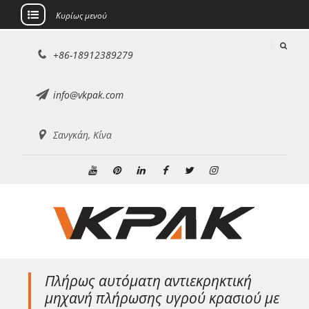
Κυρίως μενού
Μετάβαση
+86-18912389279
στο
περιεχόμενο
info@vkpak.com
Σανγκάη, Κίνα
Youtube
Pinterest
Linkedin
Facebook
Κελάδημα
Ίνσταγκραμ
Πλήρως αυτόματη αντιεκρηκτική
μηχανή πλήρωσης υγρού κρασιού με