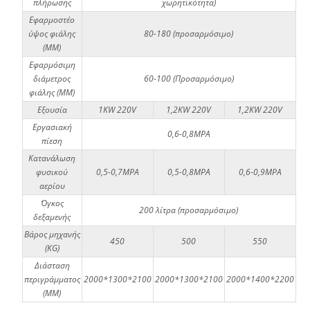
πλήρωσης
χωρητικότητα)
Εφαρμοστέο
ύψος φιάλης
80-180 (προσαρμόσιμο)
(MM)
Εφαρμόσιμη
διάμετρος
60-100 (Προσαρμόσιμο)
φιάλης (MM)
Εξουσία
1KW 220V
1,2KW 220V
1,2KW 220V
Εργασιακή
0,6-0,8MPA
πίεση
Κατανάλωση
φυσικού
0,5-0,7MPA
0,5-0,8MPA
0,6-0,9MPA
αερίου
Όγκος
200 λίτρα (προσαρμόσιμο)
δεξαμενής
Βάρος μηχανής
450
500
550
(KG)
Διάσταση
περιγράμματος
2000*1300*2100
2000*1300*2100
2000*1400*2200
(MM)