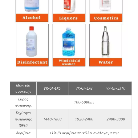
Μοντέλο
VK-GF-EX6
VK-GF-EX8
VK-GF-EX10
συσκευής
Εύρος
100-5000ml
πλήρωσης
Ταχύτητα
πλήρωσης
1440-1800
1920-2400
2400-3000
(BPH)
Ακρίβεια
±1% (Η ακρίβεια ποικίλλει ανάλογα με την