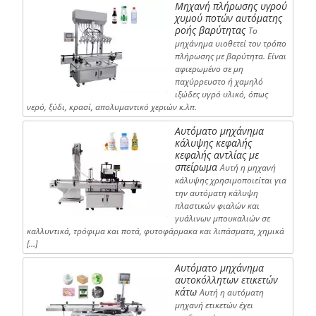
Μηχανή πλήρωσης υγρού
χυμού ποτών αυτόματης
ροής βαρύτητας
Το
μηχάνημα υιοθετεί τον τρόπο
πλήρωσης με βαρύτητα. Είναι
αφιερωμένο σε μη
παχύρρευστο ή χαμηλό
ιξώδες υγρό υλικό, όπως
νερό, ξύδι, κρασί, απολυμαντικό χεριών κ.λπ.
Αυτόματο μηχάνημα
κάλυψης κεφαλής
κεφαλής αντλίας με
σπείρωμα
Αυτή η μηχανή
κάλυψης χρησιμοποιείται για
την αυτόματη κάλυψη
πλαστικών φιαλών και
γυάλινων μπουκαλιών σε
καλλυντικά, τρόφιμα και ποτά, φυτοφάρμακα και λιπάσματα, χημικά
[…]
Αυτόματο μηχάνημα
αυτοκόλλητων ετικετών
κάτω
Αυτή η αυτόματη
μηχανή ετικετών έχει