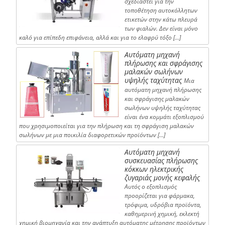
σχεδιαστεί για την
τοποθέτηση αυτοκόλλητων
ετικετών στην κάτω πλευρά
των φιαλών. Δεν είναι μόνο
καλό για επίπεδη επιφάνεια, αλλά και για το ελαφρύ τόξο […]
Αυτόματη μηχανή
πλήρωσης και σφράγισης
μαλακών σωλήνων
υψηλής ταχύτητας
Μια
αυτόματη μηχανή πλήρωσης
και σφράγισης μαλακών
σωλήνων υψηλής ταχύτητας
είναι ένα κομμάτι εξοπλισμού
που χρησιμοποιείται για την πλήρωση και τη σφράγιση μαλακών
σωλήνων με μια ποικιλία διαφορετικών προϊόντων […]
Αυτόματη μηχανή
συσκευασίας πλήρωσης
κόκκων ηλεκτρικής
ζυγαριάς μονής κεφαλής
Αυτός ο εξοπλισμός
προορίζεται για φάρμακα,
τρόφιμα, υδρόβια προϊόντα,
καθημερινή χημική, εκλεκτή
χημική βιομηχανία και την ανάπτυξη αυτόματης μέτρησης προϊόντων