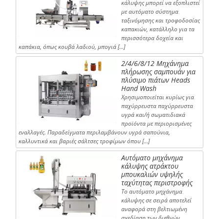
κάλυψης μπορεί να εξοπλιστεί
με αυτόματο σύστημα
ταξινόμησης και τροφοδοσίας
καπακιών, κατάλληλο για τα
περισσότερα δοχεία και
καπάκια, όπως κουβά λαδιού, μπογιά […]
2/4/6/8/12 Μηχάνημα
πλήρωσης σαμπουάν για
πλύσιμο πιάτων Heads
Hand Wash
Χρησιμοποιείται κυρίως για
παχύρρευστα παχύρρευστα
υγρά και/ή σωματιδιακά
προϊόντα με περιορισμένες
εναλλαγές. Παραδείγματα περιλαμβάνουν υγρά σαπούνια,
καλλυντικά και βαριές σάλτσες τροφίμων όπου […]
Αυτόματο μηχάνημα
κάλυψης ατράκτου
μπουκαλιών υψηλής
ταχύτητας περιστροφής
Το αυτόματο μηχάνημα
κάλυψης σε σειρά αποτελεί
αναφορά στη βελτιωμένη
σχεδίαση των διεθνών