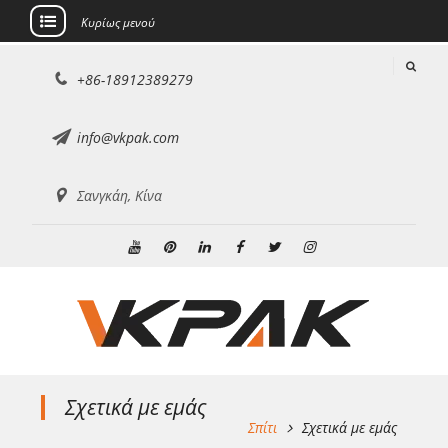
Κυρίως μενού
Μετάβαση
+86-18912389279
στο
περιεχόμενο
info@vkpak.com
Σανγκάη, Κίνα
Youtube
Pinterest
Linkedin
Facebook
Κελάδημα
Ίνσταγκραμ
Σχετικά με εμάς
Σπίτι
Σχετικά με εμάς