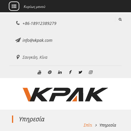
Κυρίως μενού
Μετάβαση
+86-18912389279
στο
περιεχόμενο
info@vkpak.com
Σανγκάη, Κίνα
Youtube
Pinterest
Linkedin
Facebook
Κελάδημα
Ίνσταγκραμ
Υπηρεσία
Σπίτι
Υπηρεσία