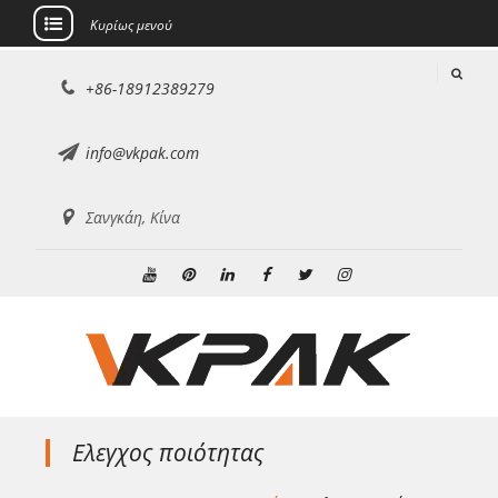
Κυρίως μενού
Μετάβαση
+86-18912389279
στο
περιεχόμενο
info@vkpak.com
Σανγκάη, Κίνα
Youtube
Pinterest
Linkedin
Facebook
Κελάδημα
Ίνσταγκραμ
Ελεγχος ποιότητας