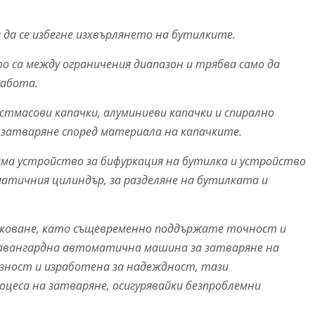
а да се избегне изхвърлянето на бутилките.
то са между ограничения диапазон и трябва само да
работа.
астмасови капачки, алуминиеви капачки и спирално
затваряне според материала на капачките.
има устройство за бифуркация на бутилка и устройство
матичния цилиндър, за разделяне на бутилката и
паковане, като същевременно поддържате точност и
авангардна автоматична машина за затваряне на
изност и изработена за надеждност, тази
еса на затваряне, осигурявайки безпроблемни