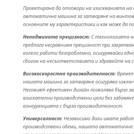
Проектирана да отговори на изискванията на
автоматична машина за затваряне на винтове 
основните му характеристики и как може да п
Ненадмината прецизност:
С технологията н
предлага несравнима прецизност при закрепван
колело работи безпроблемно, осигурявайки ед
сбогом на несъответствията и здравейте на с
Високоскоростна производителност:
Времет
нашата машина за затваряне осигурява изключ
Неговият ефективен дизайн позволява бързо за
взискателни производствени цели без забавян
конкуренцията с бърза производителност.
Универсалност:
Независимо дали имате работа
производствени обеми, нашата автоматична м