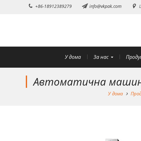
Преминете
+86-18912389279
info@vkpak.com
Ш
към
съдържанието
У дома
За нас
Проду
Автоматична машина
У дома
Про