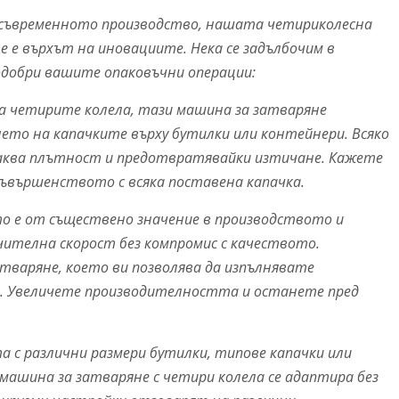
 съвременното производство, нашата четириколесна
е върхът на иновациите. Нека се задълбочим в
одобри вашите опаковъчни операции:
а четирите колела, тази машина за затваряне
ето на капачките върху бутилки или контейнери. Всяко
наква плътност и предотвратявайки изтичане. Кажете
ъвършенството с всяка поставена капачка.
о е от съществено значение в производството и
ителна скорост без компромис с качеството.
тваряне, което ви позволява да изпълнявате
е. Увеличете производителността и останете пред
 с различни размери бутилки, типове капачки или
ашина за затваряне с четири колела се адаптира без