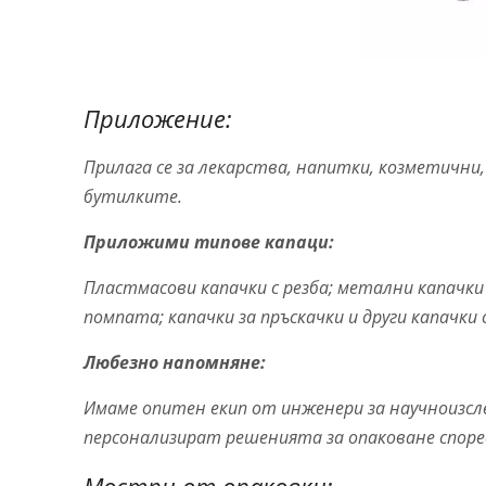
Приложение:
Прилага се за лекарства, напитки, козметични,
бутилките.
Приложими типове капаци:
Пластмасови капачки с резба; метални капачки 
помпата; капачки за пръскачки и други капачки с
Любезно напомняне:
Имаме опитен екип от инженери за научноизсл
персонализират решенията за опаковане спор
Мостри от опаковки: