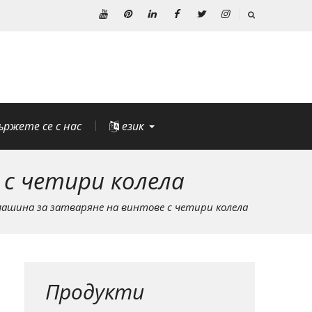
Youtube
Pinterest
Linkedin
Facebook
Twitter
Instagram
ържете се с нас
език
с четири колела
шина за затваряне на винтове с четири колела
Продукти