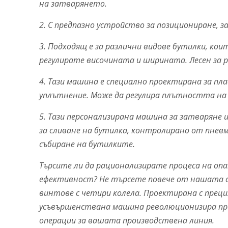
на затварянето.
2. С предпазно устройство за позициониране, з
3. Подходящ е за различни видове бутилки, кои
регулирате височината и ширината. Лесен за 
4. Тази машина е специално проектирана за пл
уплътнение. Може да регулира плътността на 
5. Тази персонализирана машина за затваряне 
за сливане на бутилка, контролирано от пнев
събиране на бутилките.
Търсите ли да рационализирате процеса на о
ефективност? Не търсете повече от нашата 
винтове с четири колела. Проектирана с прец
усъвършенствана машина революционизира проц
операции за вашата производствена линия.