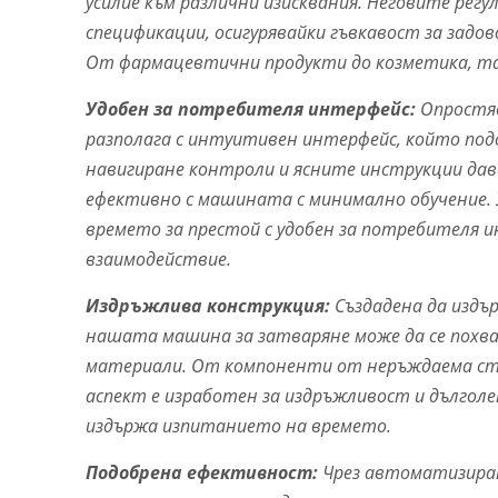
усилие към различни изисквания. Неговите рег
спецификации, осигурявайки гъвкавост за задо
От фармацевтични продукти до козметика, та
Удобен за потребителя интерфейс:
Опростяв
разполага с интуитивен интерфейс, който под
навигиране контроли и ясните инструкции д
ефективно с машината с минимално обучение
времето за престой с удобен за потребителя 
взаимодействие.
Издръжлива конструкция:
Създадена да издъ
нашата машина за затваряне може да се похва
материали. От компоненти от неръждаема сто
аспект е изработен за издръжливост и дълголе
издържа изпитанието на времето.
Подобрена ефективност:
Чрез автоматизиран