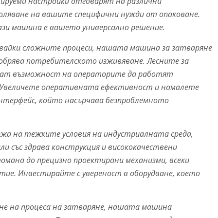
улируеми настройки отговарят на различни
воляване на вашите специфични нужди от опаковане.
зи машина е вашето универсално решение.
айки сложните процеси, нашата машина за затваряне
обрява потребителското изживяване. Лесните за
ават възможност на операторите да работят
. Увеличете оперативната ефективност и намалете
интерфейс, който насърчава безпроблемното
ржа на тежките условия на индустриалната среда,
ли със здрава конструкция и висококачествени
мана до прецизно проектирани механизми, всеки
тие. Инвестирайте с увереност в оборудване, което
е на процеса на затваряне, нашата машина