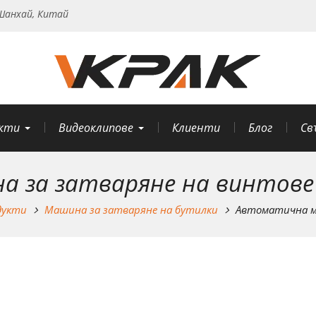
анхай, Китай
кти
Видеоклипове
Клиенти
Блог
Св
 за затваряне на винтове 
дукти
Машина за затваряне на бутилки
Автоматична ма