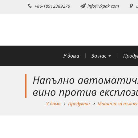
Преминете
+86-18912389279
info@vkpak.com
Ш
към
съдържанието
У дома
За нас
Проду
Напълно автоматичн
вино против експлоз
У дома
Продукти
Машина за пълне