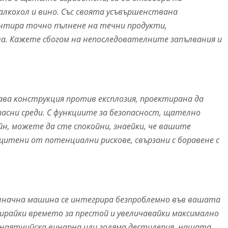
лкохол и вино. Със своята усъвършенствана
антира точно пълнене на течни продукти,
ва. Кажете сбогом на непоследователните запълвания и
ва конструкция против експлозия, проектирана да
пасни среди. С функциите за безопасност, щателно
йн, можете да сте спокойни, знаейки, че вашите
щитени от потенциални рискове, свързани с боравене с
ълначна машина се интегрира безпроблемно във вашата
райки времето за престой и увеличавайки максимално
анаятчийска винарна или голяма дестилерия, нашата