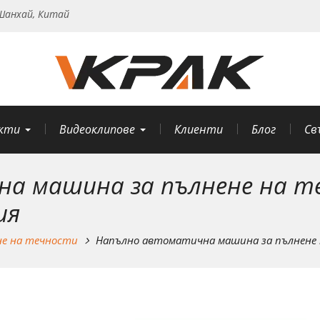
анхай, Китай
кти
Видеоклипове
Клиенти
Блог
Св
а машина за пълнене на те
ия
не на течности
Напълно автоматична машина за пълнене н