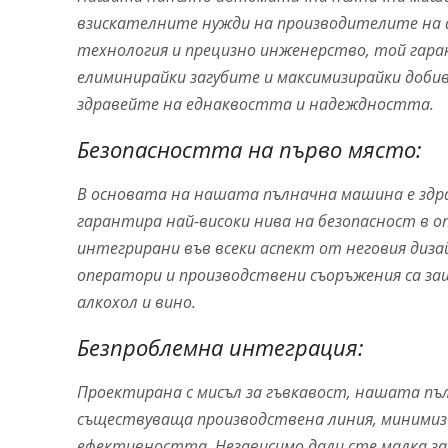
взискателните нужди на производителите на а
технология и прецизно инженерство, той гар
елиминирайки загубите и максимизирайки доби
здравейте на еднаквостта и надеждността.
Безопасността на първо място:
В основата на нашата пълначна машина е здра
гарантира най-високи нива на безопасност в о
интегрирани във всеки аспект от неговия диза
оператори и производствени съоръжения са за
алкохол и вино.
Безпроблемна интеграция:
Проектирана с мисъл за гъвкавост, нашата п
съществуваща производствена линия, минимизи
ефективността. Независимо дали сте малка з