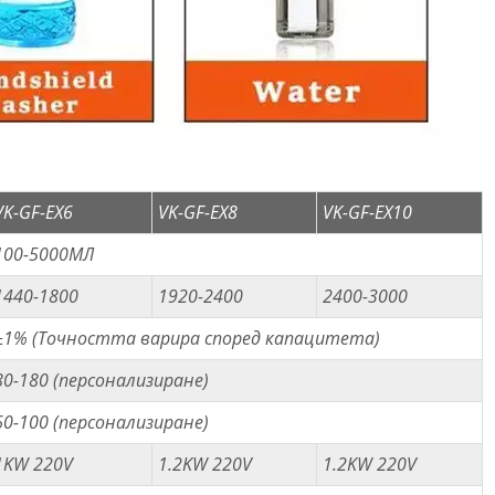
VK-GF-EX6
VK-GF-EX8
VK-GF-EX10
100-5000МЛ
1440-1800
1920-2400
2400-3000
±1% (Точността варира според капацитета)
80-180 (персонализиране)
60-100 (персонализиране)
1KW 220V
1.2KW 220V
1.2KW 220V