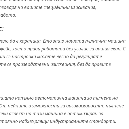
тговаря на вашите специфични изисквания,
работа.
с:
вало да е караница. Ето защо нашата пълначна машина
йс, което прави работата без усилие за вашия екип. С
щи се настройки можете лесно да регулирате
е се производствени изисквания, без да правите
ашата напълно автоматична машина за пълнене на
. От нейните възможности за високоскоростно пълнене
секи аспект на тази машина е оптимизиран за
остоянно надхвърлящи индустриалните стандарти.