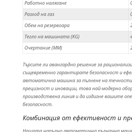
Работно налягане
Разход на газ
Обем на резервоара
Тегло на машината (KG)
Очертание (MM)
Търсите ли авангардно решение за рационализи
същевременно гарантирате безопасност и еф
автоматична машина за пълнене на течности з
прецизност и иновации, това най-модерно обо
производствена линия и да издигне вашите оп
безопасност.
Комбинация от ефективност и пр
Нашата напълно автоматична пълначна машин