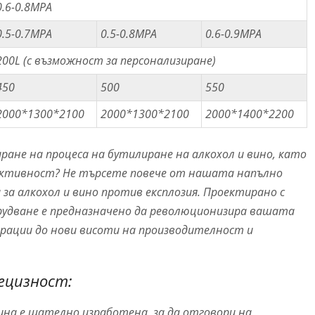
0.6-0.8MPA
0.5-0.7MPA
0.5-0.8MPA
0.6-0.9MPA
200L (с възможност за персонализиране)
450
500
550
2000*1300*2100
2000*1300*2100
2000*1400*2200
ране на процеса на бутилиране на алкохол и вино, като
ективност? Не търсете повече от нашата напълно
а алкохол и вино против експлозия. Проектирано с
рудване е предназначено да революционизира вашата
ерации до нови висоти на производителност и
ецизност:
а е щателно изработена, за да отговори на