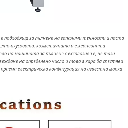
е подходяща за пълнене на запалими течности и паста
ително-вкусовата, козметичната и ежедневната
о на машината за пълнене с експлозиви е, че тази
еждане на определено число и това я кара да спестява
й приема електрическа конфигурация на известна марка