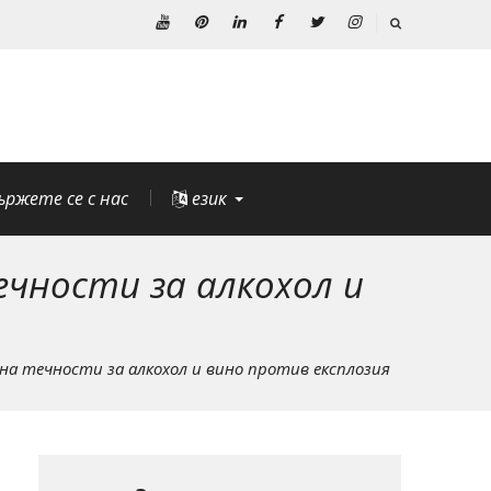
Youtube
Pinterest
Linkedin
Facebook
Twitter
Instagram
ържете се с нас
език
чности за алкохол и
а течности за алкохол и вино против експлозия