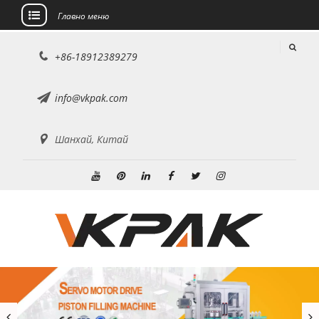
Главно меню
Преминете
+86-18912389279
към
съдържанието
info@vkpak.com
Шанхай, Китай
Youtube
Pinterest
Linkedin
Facebook
Twitter
Instagram