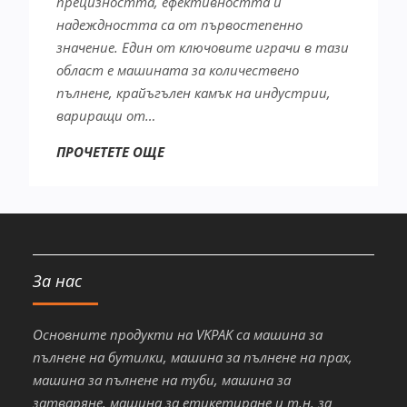
прецизността, ефективността и
надеждността са от първостепенно
значение. Един от ключовите играчи в тази
област е машината за количествено
пълнене, крайъгълен камък на индустрии,
вариращи от…
ПРОЧЕТЕТЕ ОЩЕ
За нас
Основните продукти на VKPAK са машина за
пълнене на бутилки, машина за пълнене на прах,
машина за пълнене на туби, машина за
затваряне, машина за етикетиране и т.н. за