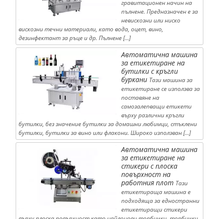
гравитационен начин на
пълнене. Предназначен е за
невискозни или ниско
вискозни течни материали, като вода, оцет, вино,
дезинфектант за ръце и др. Пълнене […]
Автоматична машина
за етикетиране на
бутилки с кръгли
буркани
Тази машина за
етикетиране се използва за
поставяне на
самозалепващи етикети
върху различни кръгли
бутилки, без значение бутилки за домашни любимци, стъклени
бутилки, бутилки за вино или флакони. Широко използван […]
Автоматична машина
за етикетиране на
стикери с плоска
повърхност на
работния плот
Тази
етикетираща машина е
подходяща за едностранни
етикетиращи стикери
върху плоска повърхност като найлонови торбички, торбички,