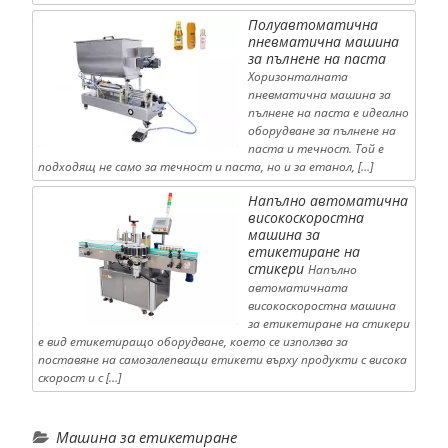
Полуавтоматична
пневматична машина
за пълнене на паста
Хоризонталната
пневматична машина за
пълнене на паста е идеално
оборудване за пълнене на
паста и течност. Той е
подходящ не само за течност и паста, но и за етанол, […]
Напълно автоматична
високоскоростна
машина за
етикетиране на
стикери
Напълно
автоматичната
високоскоростна машина
за етикетиране на стикери
е вид етикетиращо оборудване, което се използва за
поставяне на самозалепващи етикети върху продукти с висока
скорост и с […]
Машина за етикетиране