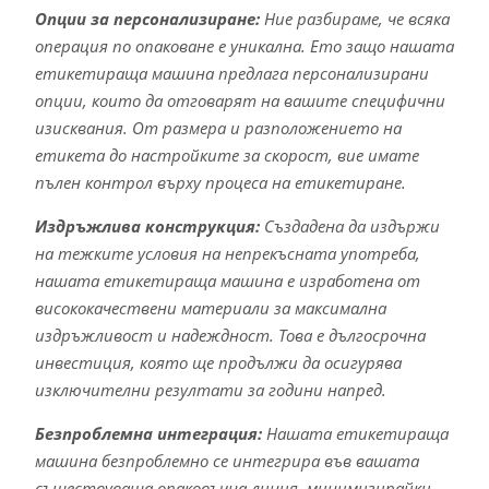
Опции за персонализиране:
Ние разбираме, че всяка
операция по опаковане е уникална. Ето защо нашата
етикетираща машина предлага персонализирани
опции, които да отговарят на вашите специфични
изисквания. От размера и разположението на
етикета до настройките за скорост, вие имате
пълен контрол върху процеса на етикетиране.
Издръжлива конструкция:
Създадена да издържи
на тежките условия на непрекъсната употреба,
нашата етикетираща машина е изработена от
висококачествени материали за максимална
издръжливост и надеждност. Това е дългосрочна
инвестиция, която ще продължи да осигурява
изключителни резултати за години напред.
Безпроблемна интеграция:
Нашата етикетираща
машина безпроблемно се интегрира във вашата
съществуваща опаковъчна линия, минимизирайки