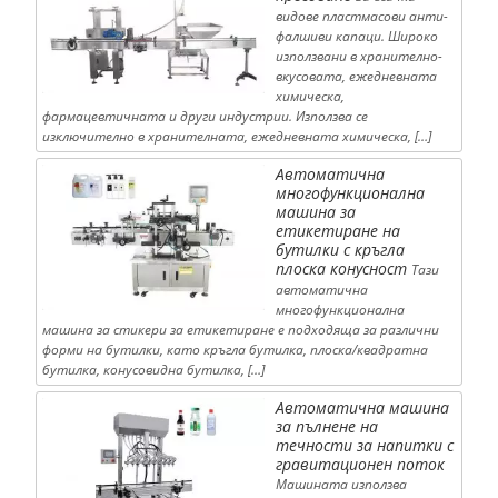
видове пластмасови анти-
фалшиви капаци. Широко
използвани в хранително-
вкусовата, ежедневната
химическа,
фармацевтичната и други индустрии. Използва се
изключително в хранителната, ежедневната химическа, […]
Автоматична
многофункционална
машина за
етикетиране на
бутилки с кръгла
плоска конусност
Тази
автоматична
многофункционална
машина за стикери за етикетиране е подходяща за различни
форми на бутилки, като кръгла бутилка, плоска/квадратна
бутилка, конусовидна бутилка, […]
Автоматична машина
за пълнене на
течности за напитки с
гравитационен поток
Машината използва