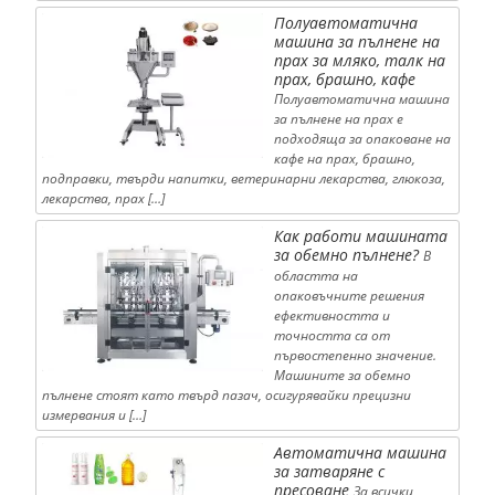
Полуавтоматична
машина за пълнене на
прах за мляко, талк на
прах, брашно, кафе
Полуавтоматична машина
за пълнене на прах е
подходяща за опаковане на
кафе на прах, брашно,
подправки, твърди напитки, ветеринарни лекарства, глюкоза,
лекарства, прах […]
Как работи машината
за обемно пълнене?
В
областта на
опаковъчните решения
ефективността и
точността са от
първостепенно значение.
Машините за обемно
пълнене стоят като твърд пазач, осигурявайки прецизни
измервания и […]
Автоматична машина
за затваряне с
пресоване
За всички