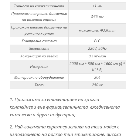
Точност на етикетирането
±1 мм
Приложим вътрешен диаметър
Φ76 мм
на ролката хартия
Приложим външен диаметър на
максимален Φ330mm
ролката хартия
Контролна система
PLC
Захранване
220V, 50Hz
Консумация на въздух
0,1m³/мин
2000 мм * 800 мм * 1600 мм (Д *
Измерение
Ш * В)
Материал на оборудването
304
Тегло
250 кг
1. Приложимо за етикетиране на кръгли
контейнери във фармацевтичната, ежедневната
химическа и други индустрии;
2. Най-голямата характеристика на този модел е
използването на ролков тип етикетиране, висока