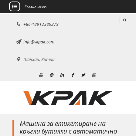
Главно меню
Преминете
+86-18912389279
към
съдържанието
info@vkpak.com
Шанхай, Китай
Youtube
Pinterest
Linkedin
Facebook
Twitter
Instagram
Машина за етикетиране на
кръгли бутилки с автоматично