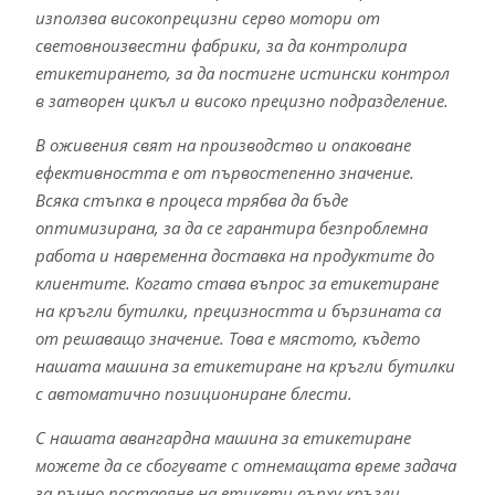
използва високопрецизни серво мотори от
световноизвестни фабрики, за да контролира
етикетирането, за да постигне истински контрол
в затворен цикъл и високо прецизно подразделение.
В оживения свят на производство и опаковане
ефективността е от първостепенно значение.
Всяка стъпка в процеса трябва да бъде
оптимизирана, за да се гарантира безпроблемна
работа и навременна доставка на продуктите до
клиентите. Когато става въпрос за етикетиране
на кръгли бутилки, прецизността и бързината са
от решаващо значение. Това е мястото, където
нашата машина за етикетиране на кръгли бутилки
с автоматично позициониране блести.
С нашата авангардна машина за етикетиране
можете да се сбогувате с отнемащата време задача
за ръчно поставяне на етикети върху кръгли