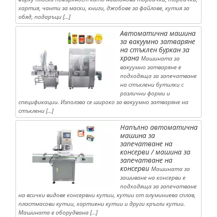
хартия, чанти за маски, книги, джобове за файлове, кутия за
обяд, подаръци […]
Автоматична машина
за вакуумно затваряне
на стъклен буркан за
храна
Машината за
вакуумно затваряне е
подходяща за запечатване
на стъклени бутилки с
различни форми и
спецификации. Използва се широко за вакуумно затваряне на
стъклени […]
Напълно автоматична
машина за
запечатване на
консерви / машина за
запечатване на
консерви
Машината за
зашиване на консерви е
подходяща за запечатване
на всички видове консервни кутии, кутии от алуминиева сплав,
пластмасови кутии, хартиени кутии и други кръгли кутии.
Машината е оборудвана […]