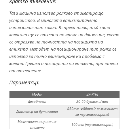
Кратко въведение:
Тази машина използва ролково етикетиращо
устройство. В миналото етикетирането
използваше тип колан. Въпреки това, тъй като
коланът ще се отклони по време на движение, което
се отразява на точността на позицията на
етикета, методът на позициониране тип ролка се
използва за пълно елиминиране на проблема с
колана. Грешка в позицията на етикета, причинена
от отклонение.
Параметър:
Модел
ВК-РПЛ
Доходност
20-60 бутилки/мин
Φ30mm-Φ80mm (с възможност
Диаметър на бутилката
за персонализиране)
Максимална ширина на
100 mm (персонализиран)
етикета