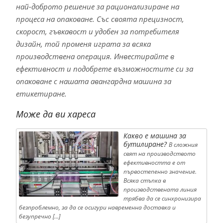
най-доброто решение за рационализиране на
процеса на опаковане. Със своята прецизност,
скорост, гъвкавост и удобен за потребителя
дизайн, той променя играта за всяка
производствена операция. Инвестирайте в
ефективност и подобрете възможностите си за
опаковане с нашата авангардна машина за
етикетиране.
Може да ви хареса
Какво е машина за
бутилиране?
В сложния
свят на производството
ефективността е от
първостепенно значение.
Всяка стъпка в
производствената линия
трябва да се синхронизира
безпроблемно, за да се осигури навременна доставка и
безупречно […]