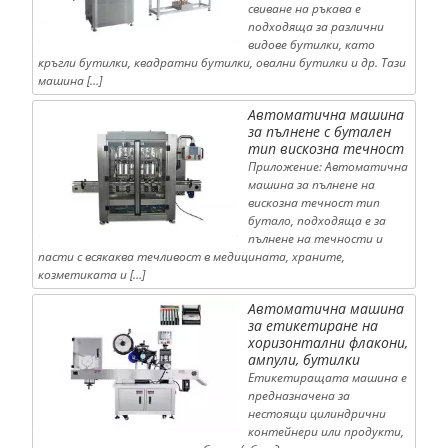
свиване на ръкава е
подходяща за различни
видове бутилки, като
кръгли бутилки, квадратни бутилки, овални бутилки и др. Тази
машина […]
Автоматична машина
за пълнене с бутален
тип вискозна течност
Приложение: Автоматична
машина за пълнене на
вискозна течност тип
бутало, подходяща е за
пълнене на течности и
пасти с всякаква течливост в медицината, храните,
козметиката и […]
Автоматична машина
за етикетиране на
хоризонтални флакони,
ампули, бутилки
Етикетиращата машина е
предназначена за
нестоящи цилиндрични
контейнери или продукти,