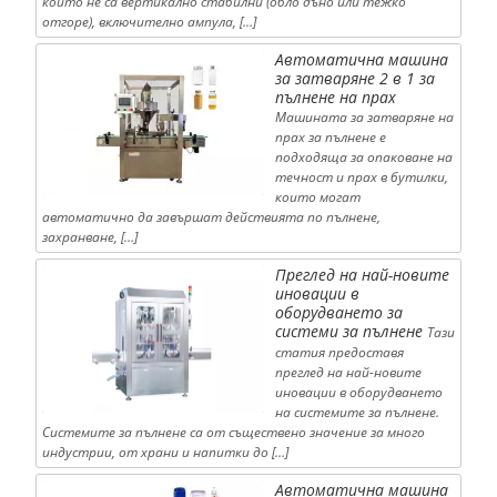
които не са вертикално стабилни (обло дъно или тежко
отгоре), включително ампула, […]
Автоматична машина
за затваряне 2 в 1 за
пълнене на прах
Машината за затваряне на
прах за пълнене е
подходяща за опаковане на
течност и прах в бутилки,
които могат
автоматично да завършат действията по пълнене,
захранване, […]
Преглед на най-новите
иновации в
оборудването за
системи за пълнене
Тази
статия предоставя
преглед на най-новите
иновации в оборудването
на системите за пълнене.
Системите за пълнене са от съществено значение за много
индустрии, от храни и напитки до […]
Автоматична машина