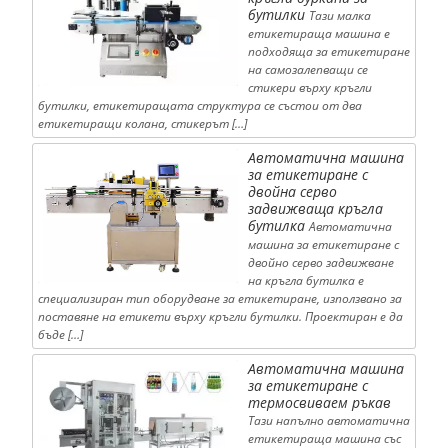
бутилки
Тази малка
етикетираща машина е
подходяща за етикетиране
на самозалепващи се
стикери върху кръгли
бутилки, етикетиращата структура се състои от два
етикетиращи колана, стикерът […]
Автоматична машина
за етикетиране с
двойна серво
задвижваща кръгла
бутилка
Автоматична
машина за етикетиране с
двойно серво задвижване
на кръгла бутилка е
специализиран тип оборудване за етикетиране, използвано за
поставяне на етикети върху кръгли бутилки. Проектиран е да
бъде […]
Автоматична машина
за етикетиране с
термосвиваем ръкав
Тази напълно автоматична
етикетираща машина със