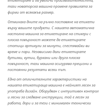
етикетиране и да увеличи производителността,
тази новаторска машина променя правилата за
фирми от всякакъв размер.
Отминаха дните на ръчно поставяне на етикети
върху вашите продукти. С нашата автоматична
настолна машина за етикетиране на стикери с
плоска повърхност можете да етикетирате
стотици артикули за минути, спестявайки ви
време и пари. Независимо дали етикетирате
бутилки, кутии, буркани или друга плоска
повърхност, тази машина осигурява прецизни и
постоянни резултати всеки път.
Една от отличителните характеристики на
нашата етикетираща машина е нейният лесен за
употреба дизайн. Оборудван с интуитивен контрол
и лесни за следване инструкции, той е лесен за
работа, дори и за тези с минимален технически