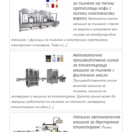
за пълнене на течни
претеглящи кофи с
големи пластмасови
варели
Автоматичната
машина за пълнене с тегло
на варела е направена въз
основа на международна
техника, с функции за пълнене и електронно претегляне,
електронно показване. Това е […]
Автоматична
производствена линия
за етикетираща
машина за пълнене с
фъстъчено масло
Производствената линия
включва машина за
пълнене, машина за
затваряне и машина за етикетиране. Цялата линия може да
завърши работата по пълнене на течност, затваряне,
етикетиране на един […]
Напълно автоматична
машина за двустранно
етикетиране
Пълно