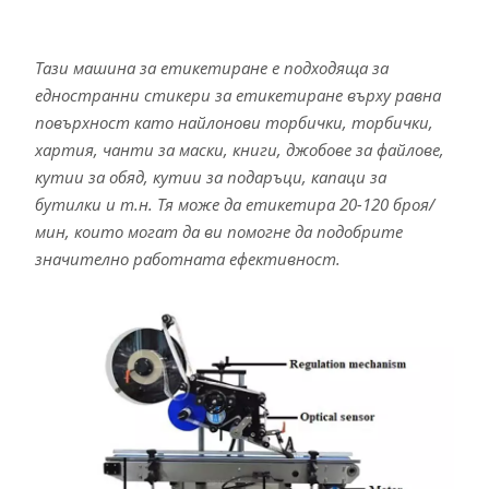
Тази машина за етикетиране е подходяща за
едностранни стикери за етикетиране върху равна
повърхност като найлонови торбички, торбички,
хартия, чанти за маски, книги, джобове за файлове,
кутии за обяд, кутии за подаръци, капаци за
бутилки и т.н. Тя може да етикетира 20-120 броя/
мин, които могат да ви помогне да подобрите
значително работната ефективност.