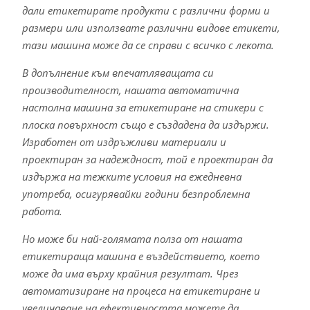
дали етикетирате продукти с различни форми и
размери или използвате различни видове етикети,
тази машина може да се справи с всичко с лекота.
В допълнение към впечатляващата си
производителност, нашата автоматична
настолна машина за етикетиране на стикери с
плоска повърхност също е създадена да издържи.
Изработен от издръжливи материали и
проектиран за надеждност, той е проектиран да
издържа на тежките условия на ежедневна
употреба, осигурявайки години безпроблемна
работа.
Но може би най-голямата полза от нашата
етикетираща машина е въздействието, което
може да има върху крайния резултат. Чрез
автоматизиране на процеса на етикетиране и
увеличаване на ефективността можете да