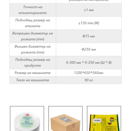
Точност на
±1 мм
етикетирането
Подходящ размер на
≤150 mm (W)
етикета
Вътрешен диаметър на
Φ75 мм
ролката (mm)
Външен диаметър на
Φ250 мм
ролката (mm)
Подходящ размер на
0-300 мм * 0-350 мм (Ш * В)
продукта
Размер на машината
1200*650*560мм
Тегло на машината
90 кг