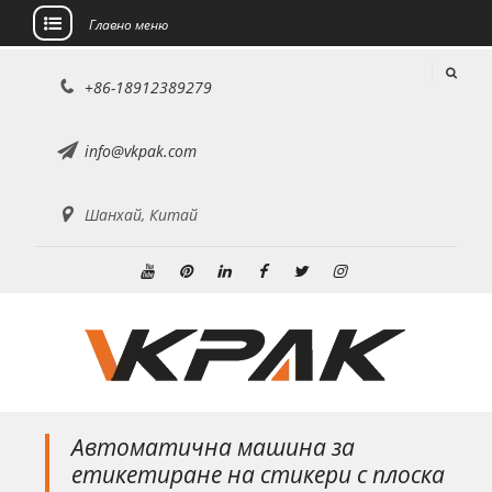
Главно меню
Преминете
+86-18912389279
към
съдържанието
info@vkpak.com
Шанхай, Китай
Youtube
Pinterest
Linkedin
Facebook
Twitter
Instagram
Автоматична машина за
етикетиране на стикери с плоска