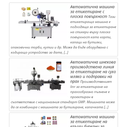
Автоматична машина
за етикетиране с
плоска повърхност
Тази
етикетираща машина е
подходяща за етикетиране
на стикери върху плоска
повърхност като карти,
капаци на бутилки,
опаковъчни торби, кутии и др. Може да бъде оборудвана с
кодиращо устройство за дата, […]
Автоматична шнекова
производствена линия
за етикетиране на сухо
мляко и подправки на
прах
Производственият
linr за етикетиране на
прахообразно пълнене е
проектиран в
съответствие с националния стандарт GMP. Машината може
да се комбинира с машината за бутилиране, капачката […]
Автоматична машина
за етикетиране на
кръгли буркани за