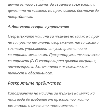
целта остава същата: да се запази свежестта и
целостта на млякото на прах, докато достигне до
потребителя.
4. Автоматизация и управление
Съвременните машини за пълнене на мляко на прах
не са просто механични съоръжения; те са сложни
системи, управлявани от усъвършенствани
контролни механизми. Програмируемите логически
контролери (PLC) контролират цялата операция,
организирайки движенията с изключителна
точност и ефективност.
Разкритите предимства
Използването на машини за пълнене на мляко на
прах води до изобилие от предимства, които
резонират в млечната промишленост: