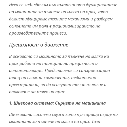
Нека се задълбочим във вътрешното функциониране
на машините за пълнене на мляко на прах, като
демистифицираме техните механизми и разберем
основната им роля в рационализирането на
производствените процеси.
Прецизност в движение
В основата си машината за пълнене на мляко на
прах работи на принципа на прецизност и
автоматизация. Представете си синхронизиран
танц на сложни компоненти, педантично
оркестрирани, за да осигурят точно пълнене и
опаковане на мляко на прах.
1. Шнекова система: Сърцето на машината
Шнековата система служи като пулсиращо сърце на
машината за пълнене на мляко на прах. Тази