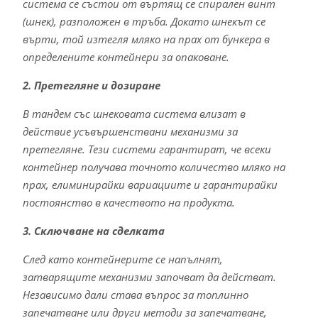
система се състои от въртящ се спирален винт
(шнек), разположен в тръба. Докато шнекът се
върти, той изтегля мляко на прах от бункера в
определените контейнери за опаковане.
2. Претегляне и дозиране
В тандем със шнековата система влизат в
действие усъвършенствани механизми за
претегляне. Тези системи гарантират, че всеки
контейнер получава точното количество мляко на
прах, елиминирайки вариациите и гарантирайки
постоянство в качеството на продукта.
3. Сключване на сделката
След като контейнерите се напълнят,
затварящите механизми започват да действат.
Независимо дали става въпрос за топлинно
запечатване или други методи за запечатване,