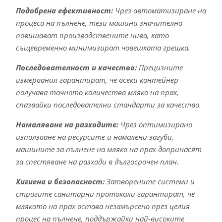
Подобрена ефективност:
Чрез автоматизиране на
процеса на пълнене, тези машини значително
повишават производствените нива, като
същевременно минимизират човешката грешка.
Последователност и качество:
Прецизните
измервания гарантират, че всеки контейнер
получава точното количество мляко на прах,
спазвайки последователни стандарти за качество.
Намаляване на разходите:
Чрез оптимизирано
използване на ресурсите и намалени загуби,
машините за пълнене на мляко на прах допринасят
за спестяване на разходи в дългосрочен план.
Хигиена и безопасност:
Затворените системи и
строгите санитарни протоколи гарантират, че
млякото на прах остава незамърсено през целия
процес на пълнене, поддържайки най-високите