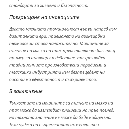
стандарти за хигиена и безопасност.
Прегръщане на иновациите
Докато млечната промишленост върви напред към
дигиталната ера, приемането на авангардни
технологии става наложително. Машините за
пълнене на мляко на прах представляват блестящ
пример за иновация в действие, прекроявайки
традиционните производствени парадигми и
тласкайки индустрията към безпрецедентни
висоти на ефективност и съвършенство.
В заключение
Тънкостите на машините за пълнене на мляко на
прах може да изглеждат плашещи на пръв поглед,
но тяхното значение не може да бъде надценено.
Тези чудеса на съвременното инженерство