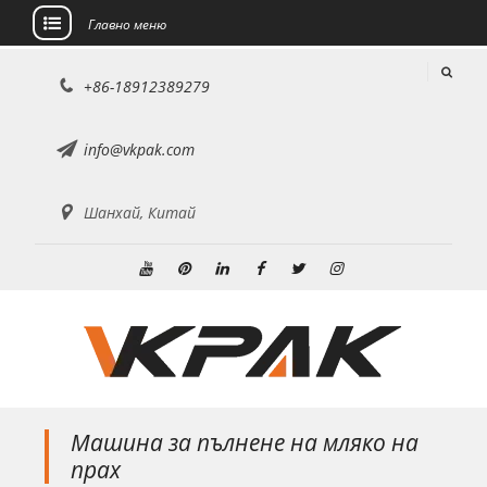
Главно меню
Преминете
+86-18912389279
към
съдържанието
info@vkpak.com
Шанхай, Китай
Youtube
Pinterest
Linkedin
Facebook
Twitter
Instagram
Машина за пълнене на мляко на
прах