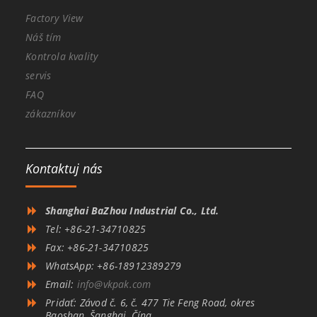
Factory View
Náš tím
Kontrola kvality
servis
FAQ
zákazníkov
Kontaktuj nás
Shanghai BaZhou Industrial Co., Ltd.
Tel: +86-21-34710825
Fax: +86-21-34710825
WhatsApp: +86-18912389279
Email:
info@vkpak.com
Pridať: Závod č. 6, č. 477 Tie Feng Road, okres
Baoshan, Šanghaj, Čína.