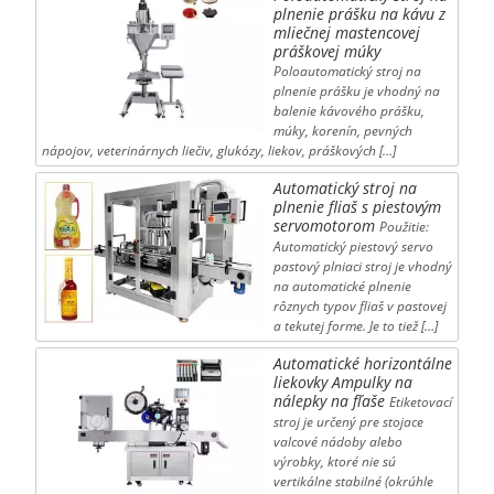
plnenie prášku na kávu z
mliečnej mastencovej
práškovej múky
Poloautomatický stroj na
plnenie prášku je vhodný na
balenie kávového prášku,
múky, korenín, pevných
nápojov, veterinárnych liečiv, glukózy, liekov, práškových […]
Automatický stroj na
plnenie fliaš s piestovým
servomotorom
Použitie:
Automatický piestový servo
pastový plniaci stroj je vhodný
na automatické plnenie
rôznych typov fliaš v pastovej
a tekutej forme. Je to tiež […]
Automatické horizontálne
liekovky Ampulky na
nálepky na fľaše
Etiketovací
stroj je určený pre stojace
valcové nádoby alebo
výrobky, ktoré nie sú
vertikálne stabilné (okrúhle