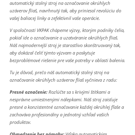
automatický stolný stroj na označovanie okrúhlych
uzáverov fliaš, navrhnutý tak, aby priniesol revolúciu do
vašej baliacej linky a zefektívnil vaše operácie.
V spoločnosti VKPAK chápeme výzvy, ktorým podniky čelia,
pokiaľ ide o označovanie a uzatváranie okrúhlych fliaš.
Náš najmodernejší stroj je starostlivo skonštruovaný tak,
aby dokázal čeliť týmto výzvam a poskytuje
bezproblémové riešenie pre vaše potreby v oblasti balenia.
Tu je dôvod, prečo náš automatický stolný stroj na
označovanie okrúhlych uzáverov fliaš vyčnieva z radu:
Presné označenie:
Rozlúčte sa s krivými štítkami a
nesprávne umiestnenými nálepkami. Náš stroj zaisťuje
presné a konzistentné označovanie každej okrúhlej fľaše a
zachováva profesionálny a jednotný vzhľad vašich
produktov.
Obmedzenie bez námahy:
Vďaka automatickým