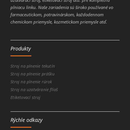
plniacu linku. Naše zariadenia sú široko používané vo
farmaceutickom, potravinárskom, každodennom
chemickom priemysle, kozmetickom priemysle atď.
Produkty
Stroj na plnenie tekutín
Stroj na plnenie prášku
Stroj na plnenie rúrok
Stroj na uzatváranie fliaš
Etiketovací stroj
Rýchle odkazy