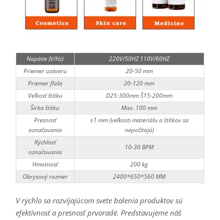
Napätie (V/Hz)
220V/50HZ 110V/60HZ
Priemer uzáveru
20-50 mm
Priemer fľaše
20-120 mm
Veľkosť štítku
D25-300mm Š15-200mm
Šírka štítku
Max. 100 mm
Presnosť
±1 mm (veľkosti materiálu a štítkov sa
označovania
nepočítajú)
Rýchlosť
10-30 BPM
označovania
Hmotnosť
200 kg
Obrysový rozmer
2400*650*560 MM
V rýchlo sa rozvíjajúcom svete balenia produktov sú
efektívnosť a presnosť prvoradé. Predstavujeme náš