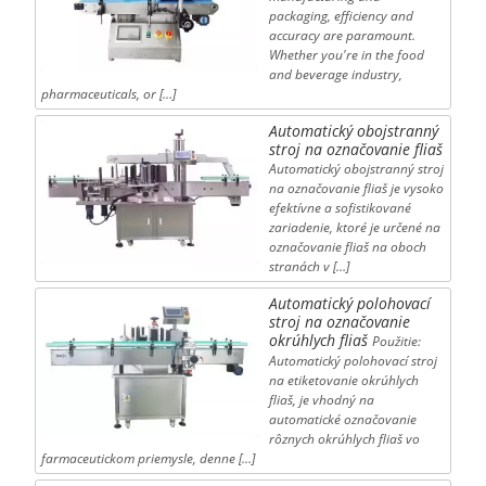
packaging, efficiency and
accuracy are paramount.
Whether you're in the food
and beverage industry,
pharmaceuticals, or […]
Automatický obojstranný
stroj na označovanie fliaš
Automatický obojstranný stroj
na označovanie fliaš je vysoko
efektívne a sofistikované
zariadenie, ktoré je určené na
označovanie fliaš na oboch
stranách v […]
Automatický polohovací
stroj na označovanie
okrúhlych fliaš
Použitie:
Automatický polohovací stroj
na etiketovanie okrúhlych
fliaš, je vhodný na
automatické označovanie
rôznych okrúhlych fliaš vo
farmaceutickom priemysle, denne […]