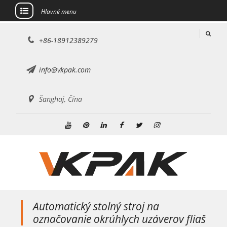
Hlavné menu
Preskočiť
+86-18912389279
na
obsah
info@vkpak.com
Šanghaj, Čína
YouTube
Pinterest
Linkedin
Facebook
Twitter
Instagram
Automatický stolný stroj na
označovanie okrúhlych uzáverov fliaš