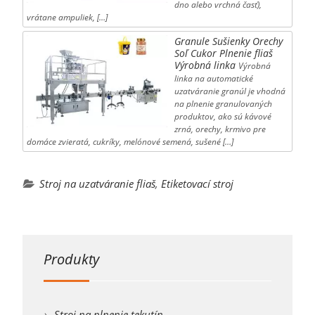
dno alebo vrchná časť),
vrátane ampuliek, […]
Granule Sušienky Orechy
Soľ Cukor Plnenie fliaš
Výrobná linka
Výrobná
linka na automatické
uzatváranie granúl je vhodná
na plnenie granulovaných
produktov, ako sú kávové
zrná, orechy, krmivo pre
domáce zvieratá, cukríky, melónové semená, sušené […]
Stroj na uzatváranie fliaš
,
Etiketovací stroj
Produkty
Stroj na plnenie tekutín