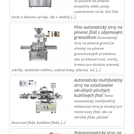
sa používa na plnenie
kvapaliny alebo pasty,
uzatváranie rúrok, tlač čísla
šarže a dátumu výroby. Ide o ideálny […]
Plne automatický stroj na
plnenie fliaš s objemovým
granulátom
Automatický
stroj na plnenie granúl je
vhodný na plnenie
granulovaných produktov,
ako sú kávové zrná, orechy,
krmivo pre domáce zvieratá,
cukríky, semienka melónu, sušené kvety, pšenica, soľ, […]
Automatický multifunkčný
stroj na označovanie
okrúhlych plochých
kužeľových fliaš
Tento
automatický multifunkčný
etiketovací stroj je vhodný pre
rôzne tvary fliaš, ako sú
okrúhle fľaše, ploché/
štvorcové fľaše, kužeľové fľaše, […]
Poloautomatický stroj na