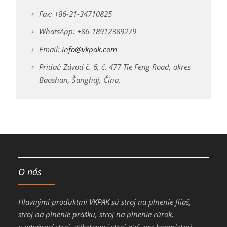
Fax: +86-21-34710825
WhatsApp: +86-18912389279
Email:
info@vkpak.com
Pridať: Závod č. 6, č. 477 Tie Feng Road, okres
Baoshan, Šanghaj, Čína.
O nás
Hlavnými produktmi VKPAK sú stroj na plnenie fliaš,
stroj na plnenie prášku, stroj na plnenie rúrok,
uzatvárací stroj, etiketovací stroj atď. pre kompletnú