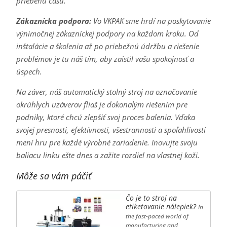
priebehu času.
Zákaznícka podpora:
Vo VKPAK sme hrdí na poskytovanie
výnimočnej zákazníckej podpory na každom kroku. Od
inštalácie a školenia až po priebežnú údržbu a riešenie
problémov je tu náš tím, aby zaistil vašu spokojnosť a
úspech.
Na záver, náš automatický stolný stroj na označovanie
okrúhlych uzáverov fliaš je dokonalým riešením pre
podniky, ktoré chcú zlepšiť svoj proces balenia. Vďaka
svojej presnosti, efektívnosti, všestrannosti a spoľahlivosti
mení hru pre každé výrobné zariadenie. Inovujte svoju
baliacu linku ešte dnes a zažite rozdiel na vlastnej koži.
Môže sa vám páčiť
Čo je to stroj na
etiketovanie nálepiek?
In
the fast-paced world of
manufacturing and