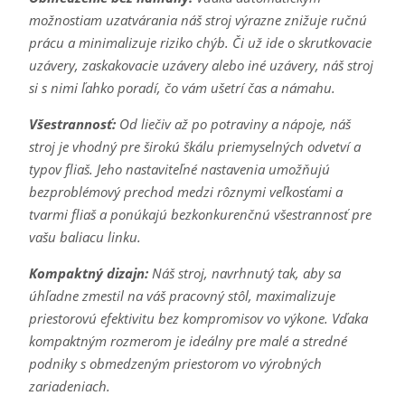
možnostiam uzatvárania náš stroj výrazne znižuje ručnú
prácu a minimalizuje riziko chýb. Či už ide o skrutkovacie
uzávery, zaskakovacie uzávery alebo iné uzávery, náš stroj
si s nimi ľahko poradí, čo vám ušetrí čas a námahu.
Všestrannosť:
Od liečiv až po potraviny a nápoje, náš
stroj je vhodný pre širokú škálu priemyselných odvetví a
typov fliaš. Jeho nastaviteľné nastavenia umožňujú
bezproblémový prechod medzi rôznymi veľkosťami a
tvarmi fliaš a ponúkajú bezkonkurenčnú všestrannosť pre
vašu baliacu linku.
Kompaktný dizajn:
Náš stroj, navrhnutý tak, aby sa
úhľadne zmestil na váš pracovný stôl, maximalizuje
priestorovú efektivitu bez kompromisov vo výkone. Vďaka
kompaktným rozmerom je ideálny pre malé a stredné
podniky s obmedzeným priestorom vo výrobných
zariadeniach.