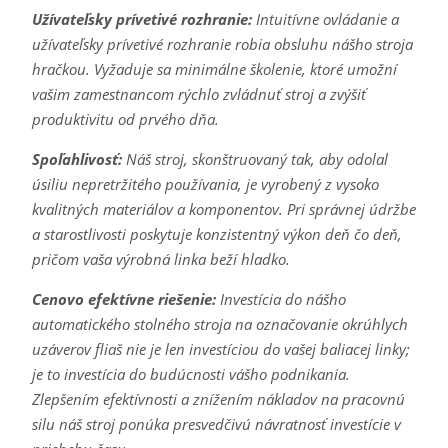
Užívateľsky prívetivé rozhranie:
Intuitívne ovládanie a
užívateľsky prívetivé rozhranie robia obsluhu nášho stroja
hračkou. Vyžaduje sa minimálne školenie, ktoré umožní
vašim zamestnancom rýchlo zvládnuť stroj a zvýšiť
produktivitu od prvého dňa.
Spoľahlivosť:
Náš stroj, skonštruovaný tak, aby odolal
úsiliu nepretržitého používania, je vyrobený z vysoko
kvalitných materiálov a komponentov. Pri správnej údržbe
a starostlivosti poskytuje konzistentný výkon deň čo deň,
pričom vaša výrobná linka beží hladko.
Cenovo efektívne riešenie:
Investícia do nášho
automatického stolného stroja na označovanie okrúhlych
uzáverov fliaš nie je len investíciou do vašej baliacej linky;
je to investícia do budúcnosti vášho podnikania.
Zlepšením efektívnosti a znížením nákladov na pracovnú
silu náš stroj ponúka presvedčivú návratnosť investície v