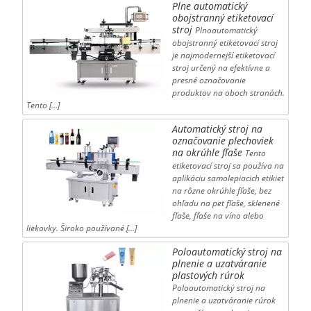
Plne automatický
obojstranný etiketovací
stroj
Plnoautomatický
obojstranný etiketovací stroj
je najmodernejší etiketovací
stroj určený na efektívne a
presné označovanie
produktov na oboch stranách.
Tento […]
Automatický stroj na
označovanie plechoviek
na okrúhle fľaše
Tento
etiketovací stroj sa používa na
aplikáciu samolepiacich etikiet
na rôzne okrúhle fľaše, bez
ohľadu na pet fľaše, sklenené
fľaše, fľaše na víno alebo
liekovky. Široko používané […]
Poloautomatický stroj na
plnenie a uzatváranie
plastových rúrok
Poloautomatický stroj na
plnenie a uzatváranie rúrok