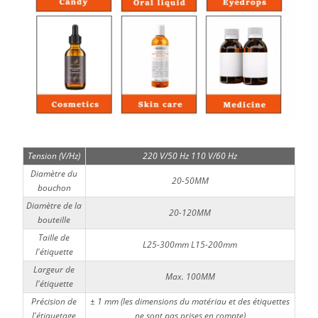
Tension (V/Hz)
220 V/50 Hz 110 V/60 Hz
Diamètre du
20-50MM
bouchon
Diamètre de la
20-120MM
bouteille
Taille de
L25-300mm L15-200mm
l'étiquette
Largeur de
Max. 100MM
l'étiquette
Précision de
± 1 mm (les dimensions du matériau et des étiquettes
l'étiquetage
ne sont pas prises en compte)