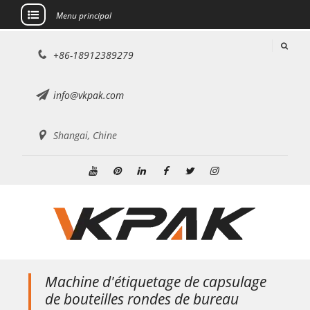
Menu principal
Aller
+86-18912389279
au
contenu
info@vkpak.com
Shangai, Chine
Youtube
Pinterest
Linkedin
Facebook
Twitter
Instagram
Machine d'étiquetage de capsulage
de bouteilles rondes de bureau