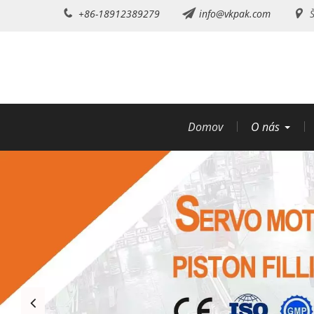
Preskočiť
+86-18912389279
info@vkpak.com
Š
na
obsah
Domov
O nás