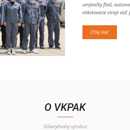
umývačky fliaš, automati
etiketovacie stroje atď.
ČÍTAJ VIAC
O VKPAK
Dôveryhodný výrobca