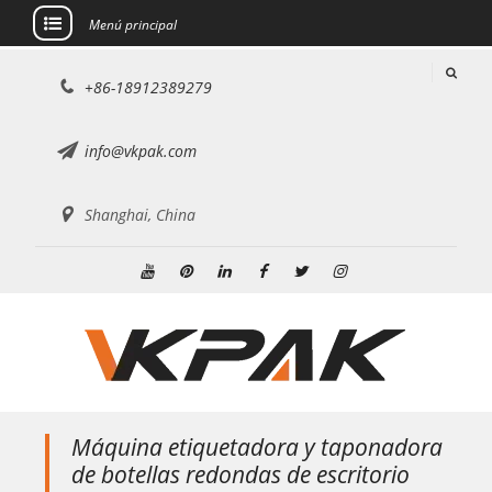
Menú principal
saltar
+86-18912389279
al
contenido
info@vkpak.com
Shanghai, China
YouTube
Pinterest
LinkedIn
Facebook
Gorjeo
Instagram
Máquina etiquetadora y taponadora
de botellas redondas de escritorio