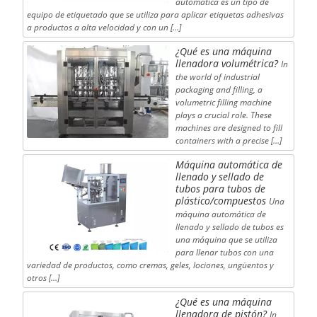
automática es un tipo de
equipo de etiquetado que se utiliza para aplicar etiquetas adhesivas
a productos a alta velocidad y con un […]
¿Qué es una máquina
llenadora volumétrica?
In
the world of industrial
packaging and filling, a
volumetric filling machine
plays a crucial role. These
machines are designed to fill
containers with a precise […]
Máquina automática de
llenado y sellado de
tubos para tubos de
plástico/compuestos
Una
máquina automática de
llenado y sellado de tubos es
una máquina que se utiliza
para llenar tubos con una
variedad de productos, como cremas, geles, lociones, ungüentos y
otros […]
¿Qué es una máquina
llenadora de pistón?
In