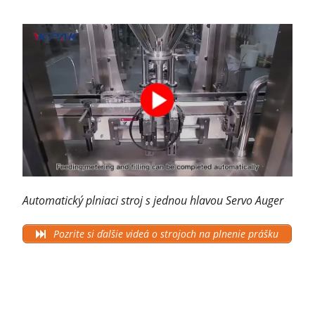
Automatický plniaci stroj s jednou hlavou Servo Auger
Pozrite si ďalšie videá o strojoch na plnenie prášku