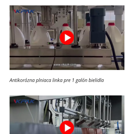
Antikorózna plniaca linka pre 1 galón bielidla