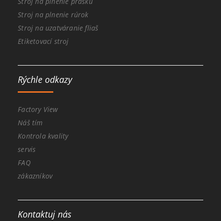
Stroj na plnenie prášku
Stroj na plnenie rúrok
Stroj na uzatváranie fliaš
Etiketovací stroj
Rýchle odkazy
Factory View
Náš tím
Kontrola kvality
servis
FAQ
zákazníkov
Kontaktuj nás