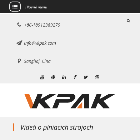
Hlavné menu
Preskočiť
+86-18912389279
na
obsah
info@vkpak.com
Šanghaj, Čína
YouTube
Pinterest
Linkedin
Facebook
Twitter
Instagram
Videá o plniacich strojoch