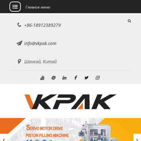
Главное меню
перейти
+86-18912389279
к
содержанию
info@vkpak.com
Шанхай, Китай
YouTube
Пинтерест
Линкедин
Фейсбук
Твиттер
Инстаграм