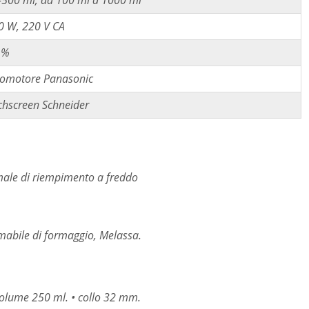
0 W, 220 V CA
1%
vomotore Panasonic
chscreen Schneider
ale di riempimento a freddo
lmabile di formaggio, Melassa.
 Volume 250 ml. • collo 32 mm.