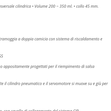
trasversale cilindrica • Volume 200 ~ 350 ml. • collo 45 mm.
 tramoggia a doppia camicia con sistema di riscaldamento e
SS
ono appositamente progettati per il riempimento di salsa
te il cilindro pneumatico e il servomotore si muove su e giù per
le, con cavallo di collegamento del sistema CIP