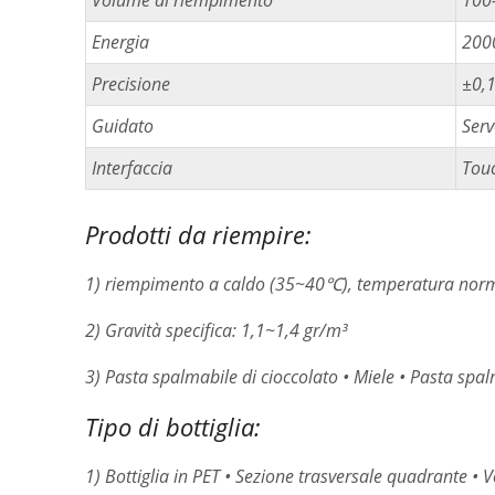
Energia
200
Precisione
±0,
Guidato
Ser
Interfaccia
Tou
Prodotti da riempire:
1) riempimento a caldo (35~40℃), temperatura norm
2) Gravità specifica: 1,1~1,4 gr/m³
3) Pasta spalmabile di cioccolato • Miele • Pasta spa
Tipo di bottiglia:
1) Bottiglia in PET • Sezione trasversale quadrante •