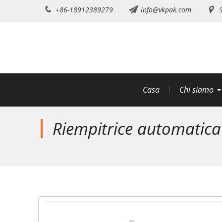
Salta
+86-18912389279
info@vkpak.com
S
al
contenuto
Casa
Chi siamo
Riempitrice automatica p