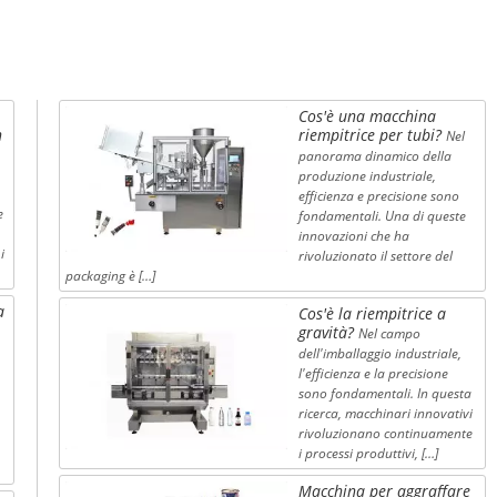
Cos'è una macchina
n
riempitrice per tubi?
Nel
panorama dinamico della
produzione industriale,
efficienza e precisione sono
e
fondamentali. Una di queste
innovazioni che ha
i
rivoluzionato il settore del
packaging è […]
a
Cos'è la riempitrice a
gravità?
Nel campo
dell'imballaggio industriale,
l'efficienza e la precisione
sono fondamentali. In questa
ricerca, macchinari innovativi
rivoluzionano continuamente
i processi produttivi, […]
Macchina per aggraffare