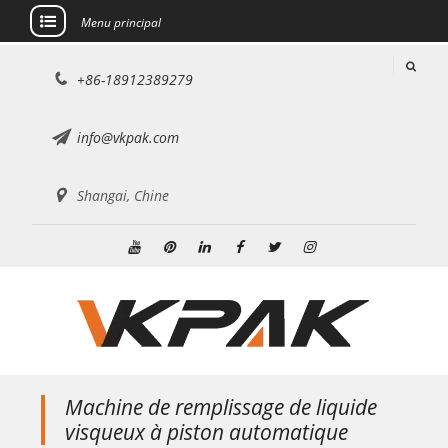
Menu principal
Aller
+86-18912389279
au
contenu
info@vkpak.com
Shangai, Chine
Youtube
Pinterest
Linkedin
Facebook
Twitter
Instagram
Machine de remplissage de liquide
visqueux à piston automatique