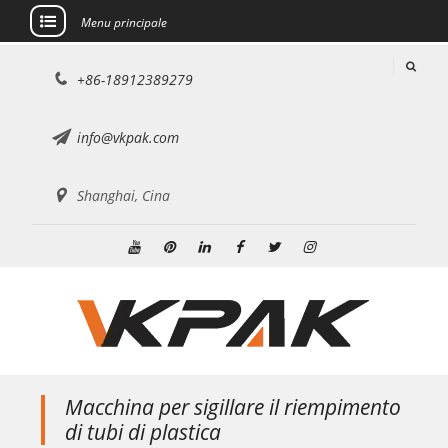
Menu principale
Salta
+86-18912389279
al
contenuto
info@vkpak.com
Shanghai, Cina
Youtube
Pinterest
Linkedin
Facebook
Twitter
Instagram
Macchina per sigillare il riempimento
di tubi di plastica