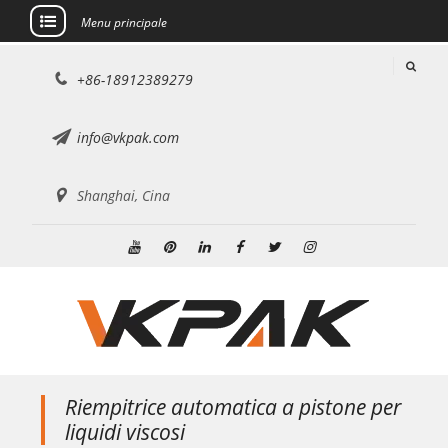
Menu principale
Salta
+86-18912389279
al
contenuto
info@vkpak.com
Shanghai, Cina
Youtube
Pinterest
Linkedin
Facebook
Twitter
Instagram
Riempitrice automatica a pistone per
liquidi viscosi