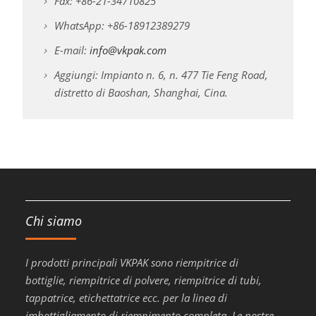
Fax: +86-21-34710825
WhatsApp: +86-18912389279
E-mail:
info@vkpak.com
Aggiungi: Impianto n. 6, n. 477 Tie Feng Road,
distretto di Baoshan, Shanghai, Cina.
Chi siamo
I prodotti principali VKPAK sono riempitrice di
bottiglie, riempitrice di polvere, riempitrice di tubi,
tappatrice, etichettatrice ecc. per la linea di
imbottigliamento di riempimento completa. Le nostre