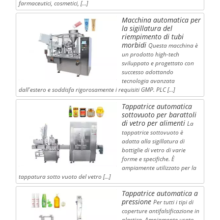
farmaceutici, cosmetici, […]
Macchina automatica per
la sigillatura del
riempimento di tubi
morbidi
Questa macchina è
un prodotto high-tech
sviluppato e progettato con
successo adottando
tecnologia avanzata
dall'estero e soddisfa rigorosamente i requisiti GMP. PLC […]
Tappatrice automatica
sottovuoto per barattoli
di vetro per alimenti
La
tappatrice sottovuoto è
adatta alla sigillatura di
bottiglie di vetro di varie
forme e specifiche. È
ampiamente utilizzato per la
tappatura sotto vuoto del vetro […]
Tappatrice automatica a
pressione
Per tutti i tipi di
coperture antifalsificazione in
plastica. Ampiamente usato